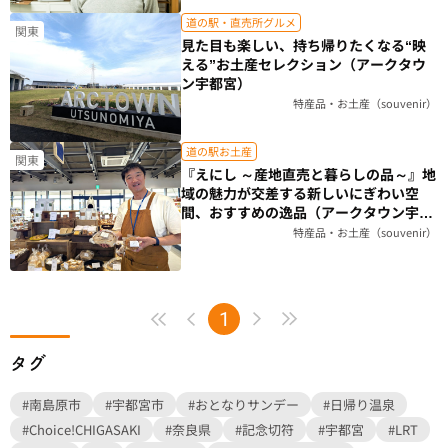
道の駅・直売所グルメ
関東
見た目も楽しい、持ち帰りたくなる“映
える”お土産セレクション（アークタウ
ン宇都宮）
特産品・お土産（souvenir）
道の駅お土産
関東
『えにし ～産地直売と暮らしの品～』地
域の魅力が交差する新しいにぎわい空
間、おすすめの逸品（アークタウン宇都
宮）
特産品・お土産（souvenir）
1
タグ
#南島原市
#宇都宮市
#おとなりサンデー
#日帰り温泉
#Choice!CHIGASAKI
#奈良県
#記念切符
#宇都宮
#LRT