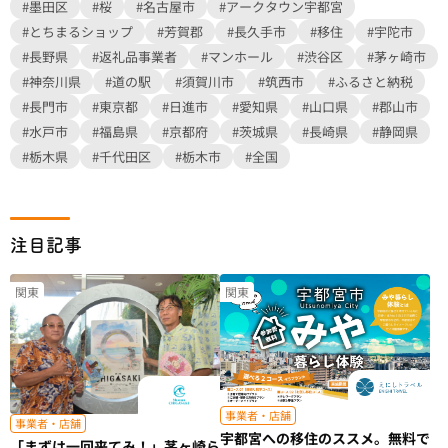
#墨田区
#桜
#名古屋市
#アークタウン宇都宮
#とちまるショップ
#芳賀郡
#長久手市
#移住
#宇陀市
#長野県
#返礼品事業者
#マンホール
#渋谷区
#茅ヶ崎市
#神奈川県
#道の駅
#須賀川市
#筑西市
#ふるさと納税
#長門市
#東京都
#日進市
#愛知県
#山口県
#郡山市
#水戸市
#福島県
#京都府
#茨城県
#長崎県
#静岡県
#栃木県
#千代田区
#栃木市
#全国
注目記事
関東
関東
事業者・店舗
事業者・店舗
宇都宮への移住のススメ。無料で
「まずは一回来てみ！」茅ヶ崎ら