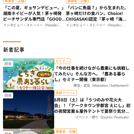
事業者・店舗
事業者・店舗
「この夏、ギョサンデビュー。」
「パンに魚醤？」から生まれた、
湘南ネイビーが人気！茅ヶ崎発
茅ヶ崎だけの食パン。Choice!
ビーチサンダル専門店「GOOD
CHIGASAKI認定『茅ヶ崎「海の
IS GOOD」が届ける、ビーサン
和」食パン』ができるまで｜
インタビュー・ストーリー（People /
インタビュー・ストーリー（People /
Story）
Story）
のある暮らし（神奈川県）
Breadstudio mog（神奈川県）
新着記事
セミナー
関東
「今の仕事を続けながら農業にも挑戦し
てみたい」そんな方へ。「農ある暮ら
し」セミナー開催（東京都）
移住・定住（Migration / Settlement）
季節イベント
関東
8月8日（土）は「うつのみや花火大
会」！「アークタウン宇都宮 えにし」初
の夜間営業＆屋外テントで夏祭り気分を
楽しもう（栃木県）
イベント・祭り（Events / Festivals）
事業者・店舗
関東