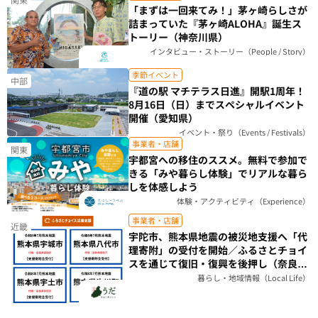
「まずは一回来てみ！」茅ヶ崎らしさが
詰まっていた『茅ヶ崎ALOHA』誕生ス
トーリー（神奈川県）
インタビュー・ストーリー（People / Story）
季節イベント
中部
『道の駅 マチテラス日進』開駅1周年！
8月16日（日）までスペシャルイベント
開催（愛知県）
イベント・祭り（Events / Festivals）
事業者・店舗
関東
宇都宮への移住のススメ。無料で参加で
きる「みや暮らし体験」でリアルな暮ら
しを体感しよう
体験・アクティビティ（Experience）
事業者・店舗
近畿
宇陀市、熊本県地震の被災地支援へ「代
理寄附」の受付を開始／ふるさとチョイ
スを通じて復旧・復興を後押し（奈良
県）
暮らし・地域情報（Local Life）