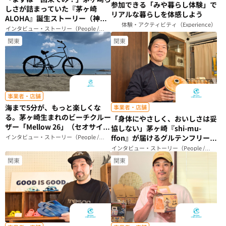
参加できる「みや暮らし体験」で
しさが詰まっていた『茅ヶ崎
リアルな暮らしを体感しよう
ALOHA』誕生ストーリー（神奈
体験・アクティビティ（Experience）
川県）
インタビュー・ストーリー（People /
Story）
関東
関東
事業者・店舗
海まで5分が、もっと楽しくな
事業者・店舗
る。茅ヶ崎生まれのビーチクルー
「身体にやさしく、おいしさは妥
ザー「Mellow 26」（セオサイク
協しない」茅ヶ崎『shi-mu-
ル）（神奈川県）
インタビュー・ストーリー（People /
ffon』が届けるグルテンフリーシ
Story）
フォンケーキのこだわり（神奈川
インタビュー・ストーリー（People /
Story）
県）
関東
関東