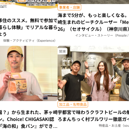
事業者・店舗
海まで5分が、もっと楽しくなる
移住のススメ。無料で参加で
崎生まれのビーチクルーザー「Mel
暮らし体験」でリアルな暮ら
26」（セオサイクル）（神奈川県
よう
インタビュー・ストーリー（People / S
体験・アクティビティ（Experience）
関東
加工品・名物食品
醤？」から生まれた、茅ヶ崎
宇都宮で味わうクラフトビールの
Choice! CHIGASAKI認
ろまんちっく村ブルワリー徹底ガ
「海の和」食パン』ができる
特産品・お土産（souv