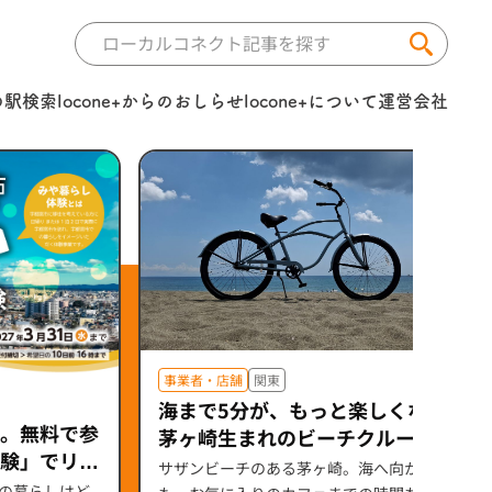
の駅検索
locone+からのおしらせ
locone+について
運営会社
事業者・店舗
関東
海まで5分が、もっと楽しくなる。
。無料で参
茅ヶ崎生まれのビーチクルーザー
験」でリア
「Mellow 26」（セオサイクル）
サザンビーチのある茅ヶ崎。海へ向かう道
の暮らしはど