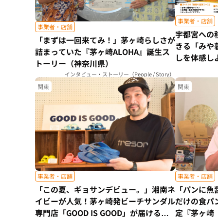
事業者・店舗
事業者・店舗
宇都宮への
「まずは一回来てみ！」茅ヶ崎らしさが
きる「みや
詰まっていた『茅ヶ崎ALOHA』誕生ス
しを体感し
トーリー（神奈川県）
インタビュー・ストーリー（People / Story）
関東
関東
事業者・店舗
事業者・店舗
「この夏、ギョサンデビュー。」湘南ネ
「パンに魚
イビーが人気！茅ヶ崎発ビーチサンダル
だけの食パン。
専門店「GOOD IS GOOD」が届ける、
定『茅ヶ崎