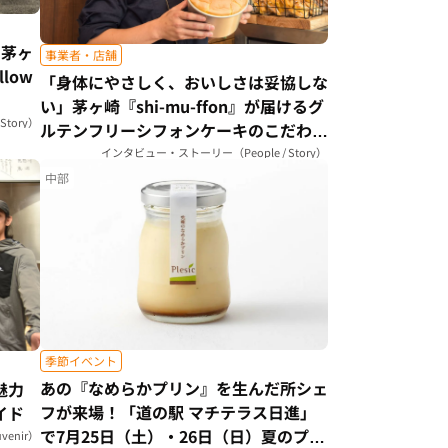
。茅ヶ
事業者・店舗
low
「身体にやさしく、おいしさは妥協しな
）
い」茅ヶ崎『shi-mu-ffon』が届けるグ
tory）
ルテンフリーシフォンケーキのこだわり
（神奈川県）
インタビュー・ストーリー（People / Story）
中部
季節イベント
あの『なめらかプリン』を生んだ所シェ
魅力
フが来場！「道の駅 マチテラス日進」
イド
で7月25日（土）・26日（日）夏のプレ
enir）