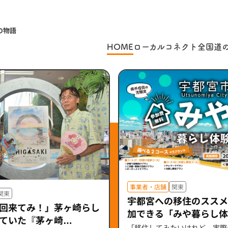
の物語
HOME
ローカルコネクト
全国道
事業者・店舗
関東
関東
宇都宮への移住のススメ
回来てみ！」茅ヶ崎らし
加できる「みや暮らし体
ていた『茅ヶ崎
ルな暮らしを体感しよう
「移住してみたいけれど、実際