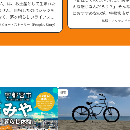
』誕生ストーリー（神奈川
HA」は、お土産として生まれた
んな感じなんだろう？」 そんな疑問を持つ方
ません。目指したのはシャツを
におすすめなのが、宇都宮市が
なく、茅ヶ崎らしいライフスタ
や暮らし体験」です。
体験・アクティビティ（
に広げること。20年以上続く取
ビュー・ストーリー（People / Story）
SHIMI PRINT WORKS』の
と『茅ヶ崎市観光協会』事務局
也さんに伺いました。
関東