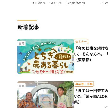
ビーサンのある暮らし（神奈川県）
まで｜Brea
インタビュー・ストーリー（People / Story）
インタ
新着記事
セミナー
関東
「今の仕事を続け
い」そんな方へ。
（東京都）
事業者・店舗
関東
「まずは一回来て
いた『茅ヶ崎ALO
県）
イ