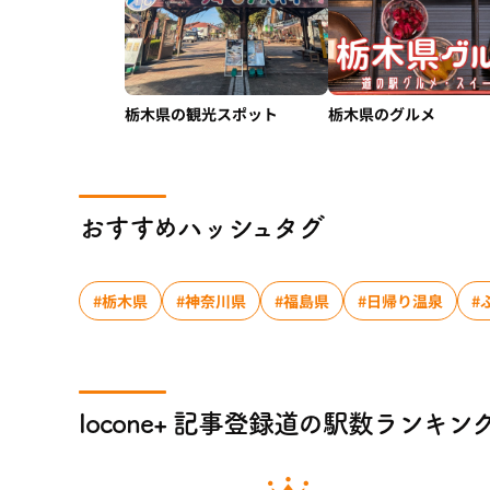
栃木県の観光スポット
栃木県のグルメ
おすすめハッシュタグ
#栃木県
#神奈川県
#福島県
#日帰り温泉
#
locone+ 記事登録道の駅数ランキン