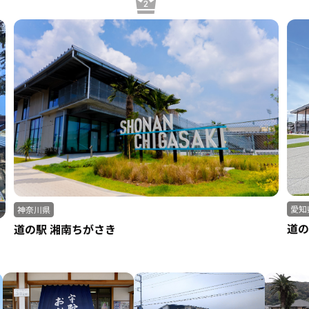
愛知
神奈川県
道の
道の駅 湘南ちがさき