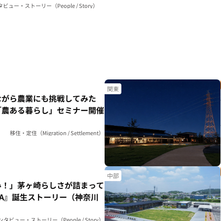
dstudio mog（神奈川県）
ビュー・ストーリー（People / Story）
関東
ながら農業にも挑戦してみた
「農ある暮らし」セミナー開催
移住・定住（Migration / Settlement）
中部
み！」茅ヶ崎らしさが詰まって
HA』誕生ストーリー（神奈川
ンタビュー・ストーリー（People / Story）