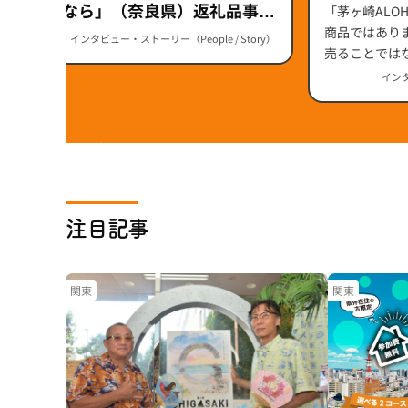
ALOHA
の宇陀なら」（奈良県）返礼品事業
「茅ヶ崎ALO
県）
者インタビュー特集
商品ではあり
インタビュー・ストーリー（People / Story）
売ることでは
イルを街全体
インタ
組の裏側を、『HO
金子星地さん
長・大八木和
注目記事
関東
関東