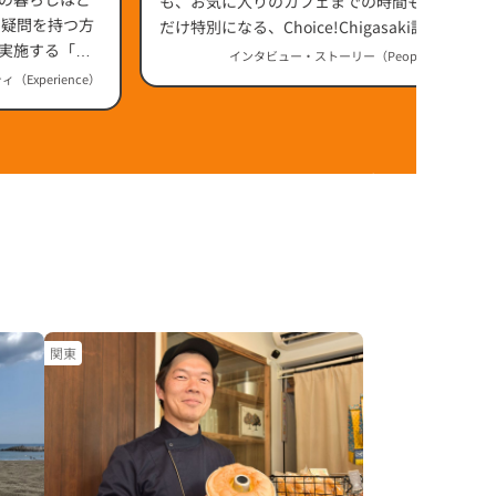
（神奈川県）
も、お気に入りのカフェまでの時間も、少し
だけ特別になる、Choice!Chigasaki認定品
実施する「み
「Mellow ビーチクルーザー 26」は、茅ヶ崎
インタビュー・ストーリー（People / Story）
らしい"ゆったり流れる時間"を楽しむために
Experience）
生まれたビーチクルーザーです。
関東