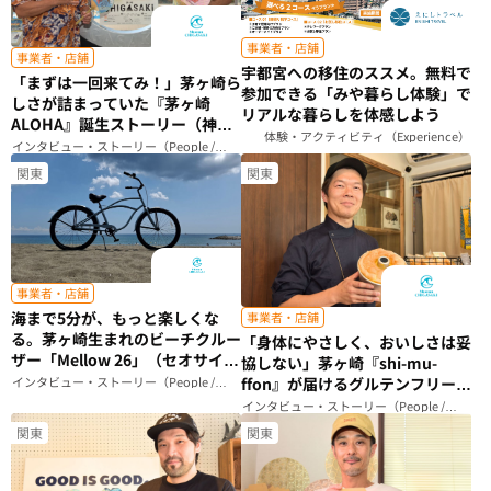
事業者・店舗
事業者・店舗
宇都宮への移住のススメ。無料で
「まずは一回来てみ！」茅ヶ崎ら
参加できる「みや暮らし体験」で
しさが詰まっていた『茅ヶ崎
リアルな暮らしを体感しよう
ALOHA』誕生ストーリー（神奈
体験・アクティビティ（Experience）
川県）
インタビュー・ストーリー（People /
Story）
関東
関東
事業者・店舗
海まで5分が、もっと楽しくな
事業者・店舗
る。茅ヶ崎生まれのビーチクルー
「身体にやさしく、おいしさは妥
ザー「Mellow 26」（セオサイク
協しない」茅ヶ崎『shi-mu-
ル）（神奈川県）
インタビュー・ストーリー（People /
ffon』が届けるグルテンフリーシ
Story）
フォンケーキのこだわり（神奈川
インタビュー・ストーリー（People /
Story）
県）
関東
関東