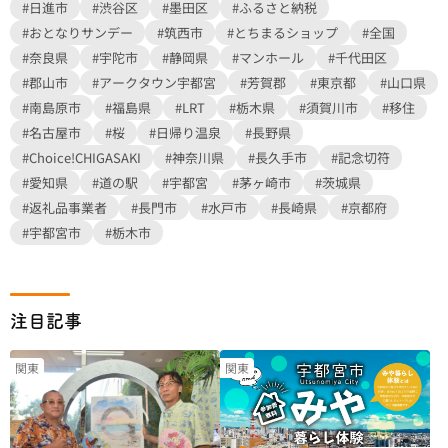
#日進市
#渋谷区
#墨田区
#ふるさと納税
#おとなりサンデー
#筑西市
#とちまるショップ
#全国
#奈良県
#宇陀市
#静岡県
#マンホール
#千代田区
#郡山市
#アークタウン宇都宮
#芳賀郡
#東京都
#山口県
#南島原市
#福島県
#LRT
#栃木県
#須賀川市
#移住
#名古屋市
#桜
#日帰り温泉
#長野県
#Choice!CHIGASAKI
#神奈川県
#長久手市
#記念切符
#愛知県
#道の駅
#宇都宮
#茅ヶ崎市
#茨城県
#返礼品事業者
#長門市
#水戸市
#長崎県
#京都府
#宇都宮市
#栃木市
注目記事
関東
関東