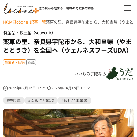
道の駅から始まる、地域の旬と旅の物語
HOME
locone+記事一覧
薬草の里、奈良県宇陀市から、大和当帰（やまとと
特産品・お土産（souvenir）
薬草の里、奈良県宇陀市から、大和当帰（やま
ととうき）を全国へ（ウェルネスフーズUDA）
事業者・店舗
近畿
いいもの宇陀なら
2026年02月16日 17:59
2026年04月15日 10:02
#奈良県
#ふるさと納税
#返礼品事業者