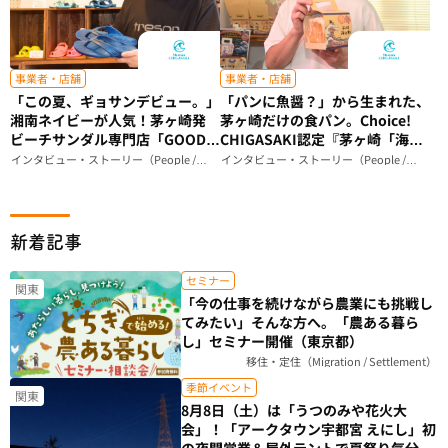
事業者・店舗
事業者・店舗
「この夏、ギョサンデビュー。」
「パンに魚醤？」から生まれた、
湘南ネイビーが人気！茅ヶ崎発
茅ヶ崎だけの食パン。Choice!
ビーチサンダル専門店「GOOD
CHIGASAKI認定『茅ヶ崎「海の
IS GOOD」が届ける、ビーサン
和」食パン』ができるまで｜
インタビュー・ストーリー（People /
インタビュー・ストーリー（People /
Story）
Story）
のある暮らし（神奈川県）
Breadstudio mog（神奈川県）
新着記事
セミナー
関東
「今の仕事を続けながら農業にも挑戦し
てみたい」そんな方へ。「農ある暮ら
し」セミナー開催（東京都）
移住・定住（Migration / Settlement）
季節イベント
関東
8月8日（土）は「うつのみや花火大
会」！「アークタウン宇都宮 えにし」初
の夜間営業＆屋外テントで夏祭り気分を