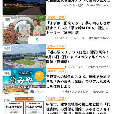
楽しもう（栃木県）
イベント・祭り（Events / Festivals）
事業者・店舗
関東
「まずは一回来てみ！」茅ヶ崎らしさが
詰まっていた『茅ヶ崎ALOHA』誕生ス
トーリー（神奈川県）
インタビュー・ストーリー（People / Story）
季節イベント
中部
『道の駅 マチテラス日進』開駅1周年！
8月16日（日）までスペシャルイベント
開催（愛知県）
イベント・祭り（Events / Festivals）
事業者・店舗
関東
宇都宮への移住のススメ。無料で参加で
きる「みや暮らし体験」でリアルな暮ら
しを体感しよう
体験・アクティビティ（Experience）
事業者・店舗
近畿
宇陀市、熊本県地震の被災地支援へ「代
理寄附」の受付を開始／ふるさとチョイ
スを通じて復旧・復興を後押し（奈良