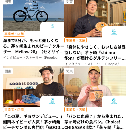
関東
関東
事業者・店舗
海まで5分が、もっと楽しくな
事業者・店舗
る。茅ヶ崎生まれのビーチクルー
「身体にやさしく、おいしさは妥
ザー「Mellow 26」（セオサイク
協しない」茅ヶ崎『shi-mu-
ル）（神奈川県）
インタビュー・ストーリー（People /
ffon』が届けるグルテンフリーシ
Story）
フォンケーキのこだわり（神奈川
インタビュー・ストーリー（People /
Story）
県）
関東
関東
事業者・店舗
事業者・店舗
「この夏、ギョサンデビュー。」
「パンに魚醤？」から生まれた、
湘南ネイビーが人気！茅ヶ崎発
茅ヶ崎だけの食パン。Choice!
ビーチサンダル専門店「GOOD
CHIGASAKI認定『茅ヶ崎「海の