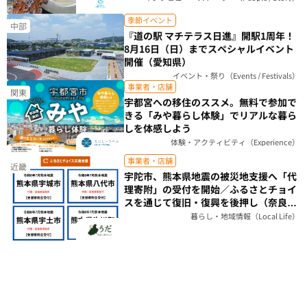
季節イベント
中部
『道の駅 マチテラス日進』開駅1周年！
8月16日（日）までスペシャルイベント
開催（愛知県）
イベント・祭り（Events / Festivals）
事業者・店舗
関東
宇都宮への移住のススメ。無料で参加で
きる「みや暮らし体験」でリアルな暮ら
しを体感しよう
体験・アクティビティ（Experience）
事業者・店舗
近畿
宇陀市、熊本県地震の被災地支援へ「代
理寄附」の受付を開始／ふるさとチョイ
スを通じて復旧・復興を後押し（奈良
県）
暮らし・地域情報（Local Life）