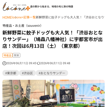
道の駅から始まる、地域の旬と旅の物語
HOME
locone+記事一覧
新鮮野菜に餃子ドッグも大人気！「渋谷おとなりサ
特産品・お土産（souvenir）
新鮮野菜に餃子ドッグも大人気！「渋谷おとな
りサンデー」（鳩森八幡神社）に宇都宮市が出
店！次回は6月13日（土）（東京都）
特産品
関東
2026年06月11日 09:45
2026年06月11日 09:48
#東京都
#渋谷区
#おとなりサンデー