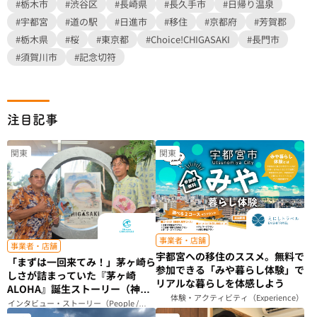
#栃木市
#渋谷区
#長崎県
#長久手市
#日帰り温泉
#宇都宮
#道の駅
#日進市
#移住
#京都府
#芳賀郡
#栃木県
#桜
#東京都
#Choice!CHIGASAKI
#長門市
#須賀川市
#記念切符
注目記事
関東
関東
事業者・店舗
事業者・店舗
宇都宮への移住のススメ。無料で
「まずは一回来てみ！」茅ヶ崎ら
参加できる「みや暮らし体験」で
しさが詰まっていた『茅ヶ崎
リアルな暮らしを体感しよう
ALOHA』誕生ストーリー（神奈
体験・アクティビティ（Experience）
川県）
インタビュー・ストーリー（People /
Story）