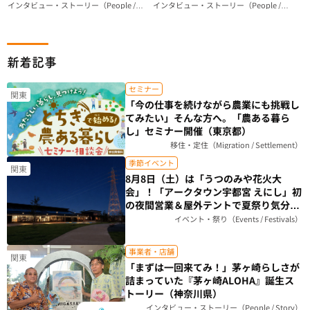
IS GOOD」が届ける、ビーサン
和」食パン』ができるまで｜
インタビュー・ストーリー（People /
インタビュー・ストーリー（People /
Story）
Story）
のある暮らし（神奈川県）
Breadstudio mog（神奈川県）
新着記事
セミナー
関東
「今の仕事を続けながら農業にも挑戦し
てみたい」そんな方へ。「農ある暮ら
し」セミナー開催（東京都）
移住・定住（Migration / Settlement）
季節イベント
関東
8月8日（土）は「うつのみや花火大
会」！「アークタウン宇都宮 えにし」初
の夜間営業＆屋外テントで夏祭り気分を
楽しもう（栃木県）
イベント・祭り（Events / Festivals）
事業者・店舗
関東
「まずは一回来てみ！」茅ヶ崎らしさが
詰まっていた『茅ヶ崎ALOHA』誕生ス
トーリー（神奈川県）
インタビュー・ストーリー（People / Story）