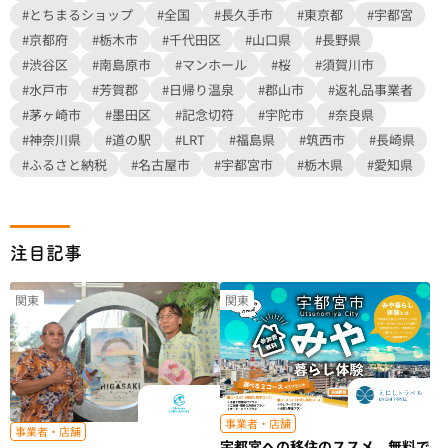
#とちまるショップ
#全国
#長久手市
#東京都
#宇都宮
#京都府
#栃木市
#千代田区
#山口県
#長野県
#渋谷区
#南島原市
#マンホール
#桜
#須賀川市
#水戸市
#芳賀郡
#日帰り温泉
#郡山市
#返礼品事業者
#茅ヶ崎市
#墨田区
#記念切符
#宇陀市
#奈良県
#神奈川県
#道の駅
#LRT
#福島県
#筑西市
#長崎県
#ふるさと納税
#名古屋市
#宇都宮市
#栃木県
#愛知県
注目記事
関東
関東
事業者・店舗
事業者・店舗
宇都宮への移住のススメ。無料で