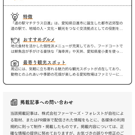
特徴
「道の駅マチテラス日進」は、愛知県日進市に誕生した都市近郊型の
道の駅で、地域の人・文化・観光をつなぐ交流拠点としての役割を
担っているのが特徴です。地元産の新鮮な野菜や特産品が並ぶ直売所
や、地元食材を活かしたフードコートに加え、木のぬくもりを感じる
おすすめグルメ
無料のプレイルームなど子育て支援機能も充実しており、多世代が集
地元食材を活かした個性派メニューが充実しており、フードコートで
い楽しめる空間となっています。また、観光情報の発信やイベント、
は鮮魚店が手がける豪快な「海幸丼」や天丼、愛知県産小麦を使った
レンタルスペースなども備え、単なる休憩施設にとどまらず、地域の
創作うどんなど食事系が楽しめるほか、人気ベーカリーの惣菜パンや
にぎわい創出と交流を生み出す“新しい形の道の駅”として位置づけら
シュークリーム、さらには八丁味噌を使ったソフトクリームやジェ
最寄り観光スポット
れています。
ラートといったスイーツも見逃せません。直売所と連動した“地産地
周辺には、気軽に立ち寄れる魅力的な観光スポットが点在しており、
消”の魅力が詰まっており、軽食からしっかり食事、デザートまで一度
動物とのふれあいや季節の花畑が楽しめる愛知牧場はファミリーに人
に味わえるのが大きな特徴です。
気の定番スポットです。また、戦国時代の歴史に触れられる岩崎城址
公園では城跡散策や資料館見学ができ、落ち着いた時間を過ごせま
す。さらに車で少し足を延ばせば、自動車の進化と文化を学べるトヨ
タ博物館もあり、グルメとあわせて日帰り観光を満喫できるエリアで
す。
掲載記事への問い合わせ
当該掲載記事は、株式会社ファーマーズ・フォレストが自社によ
る取材、またはPR媒体で配信された情報をもとに、各媒体の利用
規約に則って制作・掲載したものです。掲載内容については、正
確な情報の提供に努めておりますが、お気づきの誤りや修正のご