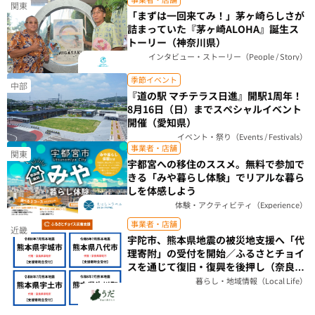
関東
「まずは一回来てみ！」茅ヶ崎らしさが
詰まっていた『茅ヶ崎ALOHA』誕生ス
トーリー（神奈川県）
インタビュー・ストーリー（People / Story）
季節イベント
中部
『道の駅 マチテラス日進』開駅1周年！
8月16日（日）までスペシャルイベント
開催（愛知県）
イベント・祭り（Events / Festivals）
事業者・店舗
関東
宇都宮への移住のススメ。無料で参加で
きる「みや暮らし体験」でリアルな暮ら
しを体感しよう
体験・アクティビティ（Experience）
事業者・店舗
近畿
宇陀市、熊本県地震の被災地支援へ「代
理寄附」の受付を開始／ふるさとチョイ
スを通じて復旧・復興を後押し（奈良
県）
暮らし・地域情報（Local Life）