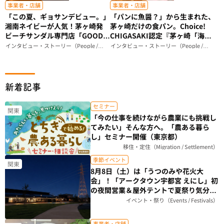
事業者・店舗
事業者・店舗
「この夏、ギョサンデビュー。」
「パンに魚醤？」から生まれた、
湘南ネイビーが人気！茅ヶ崎発
茅ヶ崎だけの食パン。Choice!
ビーチサンダル専門店「GOOD
CHIGASAKI認定『茅ヶ崎「海の
IS GOOD」が届ける、ビーサン
和」食パン』ができるまで｜
インタビュー・ストーリー（People /
インタビュー・ストーリー（People /
Story）
Story）
のある暮らし（神奈川県）
Breadstudio mog（神奈川県）
新着記事
セミナー
関東
「今の仕事を続けながら農業にも挑戦し
てみたい」そんな方へ。「農ある暮ら
し」セミナー開催（東京都）
移住・定住（Migration / Settlement）
季節イベント
関東
8月8日（土）は「うつのみや花火大
会」！「アークタウン宇都宮 えにし」初
の夜間営業＆屋外テントで夏祭り気分を
楽しもう（栃木県）
イベント・祭り（Events / Festivals）
事業者・店舗