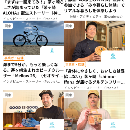
「まずは一回来てみ！」茅ヶ崎ら
参加できる「みや暮らし体験」で
しさが詰まっていた『茅ヶ崎
リアルな暮らしを体感しよう
ALOHA』誕生ストーリー（神奈
体験・アクティビティ（Experience）
川県）
インタビュー・ストーリー（People /
Story）
関東
関東
事業者・店舗
海まで5分が、もっと楽しくな
事業者・店舗
る。茅ヶ崎生まれのビーチクルー
「身体にやさしく、おいしさは妥
ザー「Mellow 26」（セオサイク
協しない」茅ヶ崎『shi-mu-
ル）（神奈川県）
インタビュー・ストーリー（People /
ffon』が届けるグルテンフリーシ
Story）
フォンケーキのこだわり（神奈川
インタビュー・ストーリー（People /
Story）
県）
関東
関東