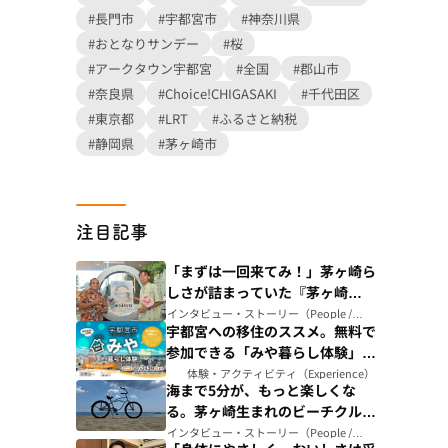
#長門市
#宇都宮市
#神奈川県
#おとなりサンデー
#桜
#アークタウン宇都宮
#全国
#郡山市
#奈良県
#Choice!CHIGASAKI
#千代田区
#東京都
#LRT
#ふるさと納税
#静岡県
#茅ヶ崎市
注目記事
「まずは一回来てみ！」茅ヶ崎ら
しさが詰まっていた『茅ヶ崎
ALOHA』誕生ストーリー（神奈
インタビュー・ストーリー（People /
Story）
宇都宮への移住のススメ。無料で
川県）
参加できる「みや暮らし体験」で
リアルな暮らしを体感しよう
体験・アクティビティ（Experience）
海まで5分が、もっと楽しくな
る。茅ヶ崎生まれのビーチクルー
ザー「Mellow 26」（セオサイク
インタビュー・ストーリー（People /
Story）