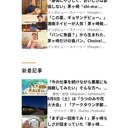
「身体にやさしく、おいしさは妥
ル）（神奈川県）
協しない」茅ヶ崎『shi-mu-
ffon』が届けるグルテンフリーシ
インタビュー・ストーリー（People /
Story）
「この夏、ギョサンデビュー。」
フォンケーキのこだわり（神奈川
湘南ネイビーが人気！茅ヶ崎発
県）
ビーチサンダル専門店「GOOD
インタビュー・ストーリー（People /
Story）
「パンに魚醤？」から生まれた、
IS GOOD」が届ける、ビーサン
茅ヶ崎だけの食パン。Choice!
のある暮らし（神奈川県）
CHIGASAKI認定『茅ヶ崎「海の
インタビュー・ストーリー（People /
Story）
和」食パン』ができるまで｜
Breadstudio mog（神奈川県）
新着記事
「今の仕事を続けながら農業にも
挑戦してみたい」そんな方へ。
「農ある暮らし」セミナー開催
移住・定住（Migration / Settlement）
8月8日（土）は「うつのみや花
（東京都）
火大会」！「アークタウン宇都宮
えにし」初の夜間営業＆屋外テン
イベント・祭り（Events / Festivals）
トで夏祭り気分を楽しもう（栃木
「まずは一回来てみ！」茅ヶ崎ら
県）
しさが詰まっていた『茅ヶ崎