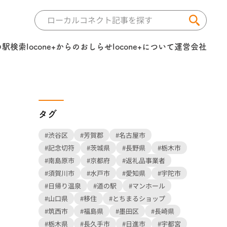
の駅検索
locone+からのおしらせ
locone+について
運営会社
タグ
#渋谷区
#芳賀郡
#名古屋市
#記念切符
#茨城県
#長野県
#栃木市
#南島原市
#京都府
#返礼品事業者
#須賀川市
#水戸市
#愛知県
#宇陀市
#日帰り温泉
#道の駅
#マンホール
#山口県
#移住
#とちまるショップ
#筑西市
#福島県
#墨田区
#長崎県
#栃木県
#長久手市
#日進市
#宇都宮