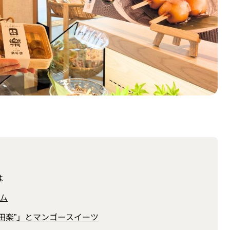
は
ム
田楽”」とマンゴースイーツ