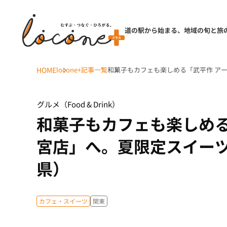
道の駅から始まる、地域の旬と旅
HOME
locone+記事一覧
和菓子もカフェも楽しめる「武平作 ア
グルメ（Food & Drink）
和菓子もカフェも楽しめる
宮店」へ。夏限定スイー
県）
カフェ・スイーツ
関東