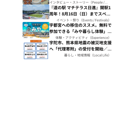
ALOHA』誕生ストーリー（神奈
インタビュー・ストーリー（People /
Story）
『道の駅 マチテラス日進』開駅1
川県）
周年！8月16日（日）までスペ
シャルイベント開催（愛知県）
イベント・祭り（Events / Festivals）
宇都宮への移住のススメ。無料で
参加できる「みや暮らし体験」で
リアルな暮らしを体感しよう
体験・アクティビティ（Experience）
宇陀市、熊本県地震の被災地支援
へ「代理寄附」の受付を開始／ふ
るさとチョイスを通じて復旧・復
暮らし・地域情報（Local Life）
興を後押し（奈良県）