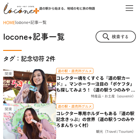
道の駅から始まる、地域の旬と旅の物語
HOME
locone+記事一覧
locone+記事一覧
検索する
タグ：記念切符 2件
道の駅・直売所グルメ
関東
コレクター魂をくすぐる『道の駅カー
ド』。マンホーラー注目の「ポケフタ」
も探してみよう！（道の駅うつのみや ろ
まんちっく村）
特産品・お土産（souvenir）
道の駅・直売所グルメ
関東
コレクター専用ホルダーもある『道の駅
記念きっぷ』の世界（道の駅うつのみや
ろまんちっく村）
観光（Travel / Tourism）