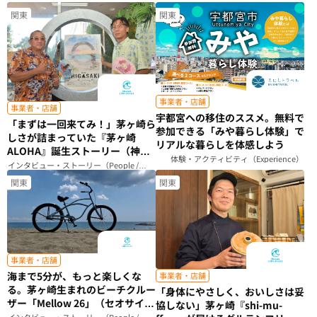
関東
関東
事業者・店舗
事業者・店舗
宇都宮への移住のススメ。無料で
「まずは一回来てみ！」茅ヶ崎ら
参加できる「みや暮らし体験」で
しさが詰まっていた『茅ヶ崎
リアルな暮らしを体感しよう
ALOHA』誕生ストーリー（神奈
体験・アクティビティ（Experience）
川県）
インタビュー・ストーリー（People /
Story）
関東
関東
事業者・店舗
海まで5分が、もっと楽しくな
事業者・店舗
る。茅ヶ崎生まれのビーチクルー
「身体にやさしく、おいしさは妥
ザー「Mellow 26」（セオサイク
協しない」茅ヶ崎『shi-mu-
ル）（神奈川県）
インタビュー・ストーリー（People /