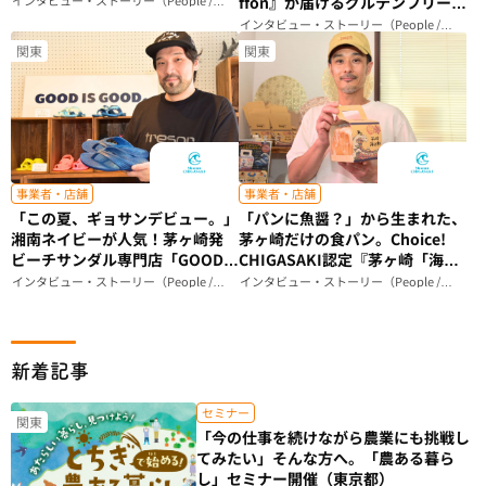
ffon』が届けるグルテンフリーシ
Story）
フォンケーキのこだわり（神奈川
インタビュー・ストーリー（People /
Story）
県）
関東
関東
事業者・店舗
事業者・店舗
「この夏、ギョサンデビュー。」
「パンに魚醤？」から生まれた、
湘南ネイビーが人気！茅ヶ崎発
茅ヶ崎だけの食パン。Choice!
ビーチサンダル専門店「GOOD
CHIGASAKI認定『茅ヶ崎「海の
IS GOOD」が届ける、ビーサン
和」食パン』ができるまで｜
インタビュー・ストーリー（People /
インタビュー・ストーリー（People /
Story）
Story）
のある暮らし（神奈川県）
Breadstudio mog（神奈川県）
新着記事
セミナー
関東
「今の仕事を続けながら農業にも挑戦し
てみたい」そんな方へ。「農ある暮ら
し」セミナー開催（東京都）