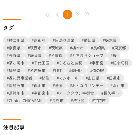
1
タグ
#神奈川県
#京都府
#日帰り温泉
#愛知県
#栃木県
#奈良県
#筑西市
#茨城県
#栃木市
#長崎県
#東京都
#長野県
#静岡県
#芳賀郡
#とちまるショップ
#桜
#茅ヶ崎市
#千代田区
#ふるさと納税
#宇都宮
#記念切符
#福島県
#名古屋市
#LRT
#墨田区
#道の駅
#返礼品事業者
#移住
#マンホール
#山口県
#日進市
#南島原市
#郡山市
#全国
#おとなりサンデー
#水戸市
#須賀川市
#宇都宮市
#アークタウン宇都宮
#長久手市
#Choice!CHIGASAKI
#長門市
#渋谷区
#宇陀市
注目記事