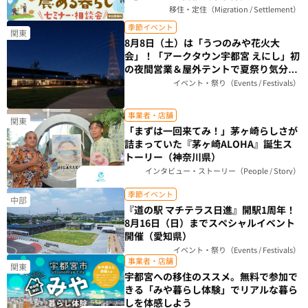
移住・定住（Migration / Settlement）
季節イベント
関東
8月8日（土）は「うつのみや花火大
会」！「アークタウン宇都宮 えにし」初
の夜間営業＆屋外テントで夏祭り気分を
楽しもう（栃木県）
イベント・祭り（Events / Festivals）
事業者・店舗
関東
「まずは一回来てみ！」茅ヶ崎らしさが
詰まっていた『茅ヶ崎ALOHA』誕生ス
トーリー（神奈川県）
インタビュー・ストーリー（People / Story）
季節イベント
中部
『道の駅 マチテラス日進』開駅1周年！
8月16日（日）までスペシャルイベント
開催（愛知県）
イベント・祭り（Events / Festivals）
事業者・店舗
関東
宇都宮への移住のススメ。無料で参加で
きる「みや暮らし体験」でリアルな暮ら
しを体感しよう