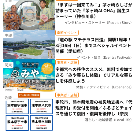
関東
「まずは一回来てみ！」茅ヶ崎らしさが
詰まっていた『茅ヶ崎ALOHA』誕生ス
トーリー（神奈川県）
インタビュー・ストーリー（People / Story）
季節イベント
中部
『道の駅 マチテラス日進』開駅1周年！
8月16日（日）までスペシャルイベント
開催（愛知県）
イベント・祭り（Events / Festivals）
事業者・店舗
関東
宇都宮への移住のススメ。無料で参加で
きる「みや暮らし体験」でリアルな暮ら
しを体感しよう
体験・アクティビティ（Experience）
事業者・店舗
近畿
宇陀市、熊本県地震の被災地支援へ「代
理寄附」の受付を開始／ふるさとチョイ
スを通じて復旧・復興を後押し（奈良
県）
暮らし・地域情報（Local Life）