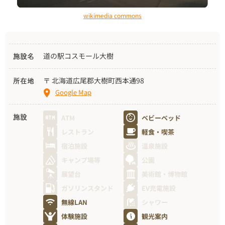
wikimedia commons
道の駅コスモール大樹
施設名
〒 北海道広尾郡大樹町西本通98
所在地
Google Map
ATM
ベビーベッド
施設
レストラン
軽食・喫茶
宿泊施設
温泉施設
キャンプ場等
公園
展望台
美術館・博物館
ガソリンスタンド
EV充電施設
無線LAN
シャワー
体験施設
観光案内