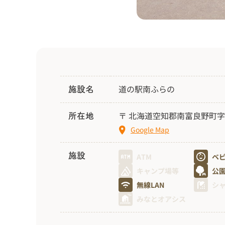
道の駅南ふらの
施設名
〒 北海道空知郡南富良野町字幾
所在地
Google Map
施設
ATM
ベ
キャンプ場等
公
無線LAN
シ
みなとオアシス