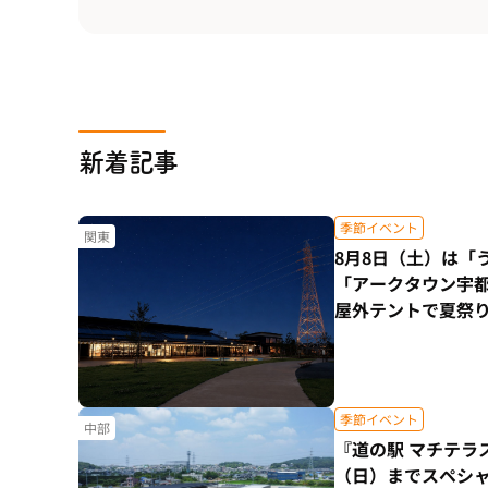
新着記事
季節イベント
関東
8月8日（土）は「
「アークタウン宇都
屋外テントで夏祭
季節イベント
中部
『道の駅 マチテラ
（日）までスペシ