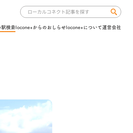
の駅検索
locone+からのおしらせ
locone+について
運営会社