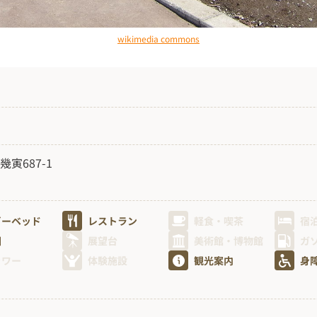
wikimedia commons
寅687-1
ビーベッド
レストラン
軽食・喫茶
宿
園
展望台
美術館・博物館
ガ
ャワー
体験施設
観光案内
身