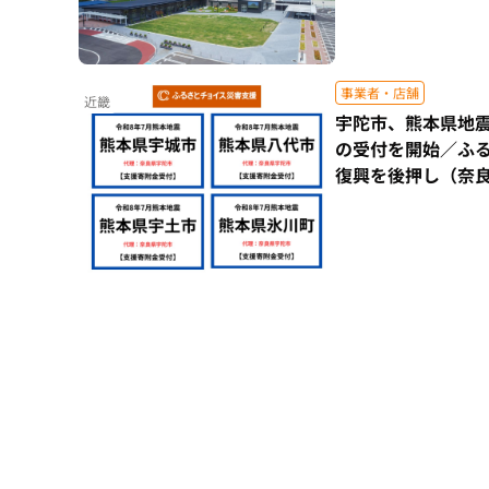
事業者・店舗
近畿
宇陀市、熊本県地
の受付を開始／ふ
復興を後押し（奈