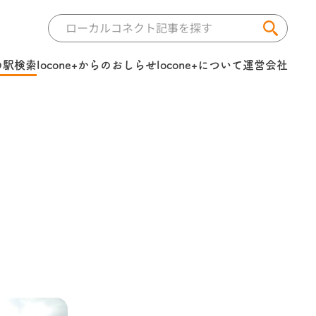
の駅検索
locone+からのおしらせ
locone+について
運営会社