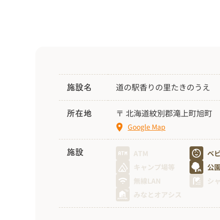
道の駅香りの里たきのうえ
施設名
〒 北海道紋別郡滝上町旭町
所在地
Google Map
施設
ATM
ベ
キャンプ場等
公
無線LAN
シ
みなとオアシス