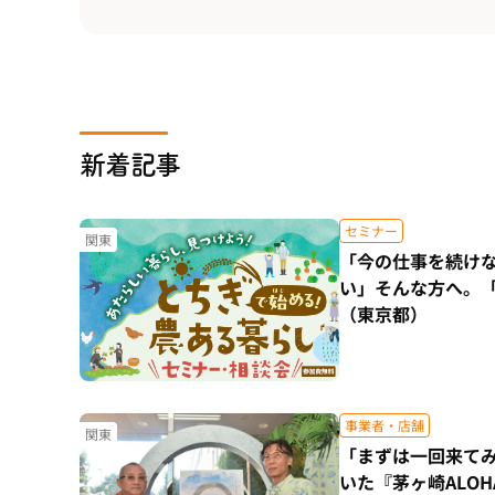
新着記事
セミナー
関東
「今の仕事を続け
い」そんな方へ。
（東京都）
事業者・店舗
関東
「まずは一回来て
いた『茅ヶ崎ALO