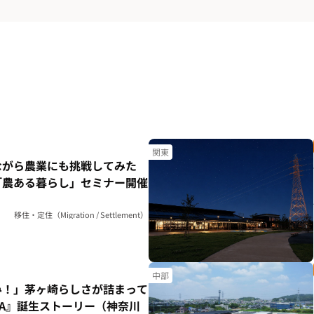
関東
ながら農業にも挑戦してみた
「農ある暮らし」セミナー開催
移住・定住（Migration / Settlement）
中部
み！」茅ヶ崎らしさが詰まって
HA』誕生ストーリー（神奈川