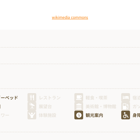
wikimedia commons
ビーベッド
レストラン
軽食・喫茶
宿
園
展望台
美術館・博物館
ガ
ャワー
体験施設
観光案内
身