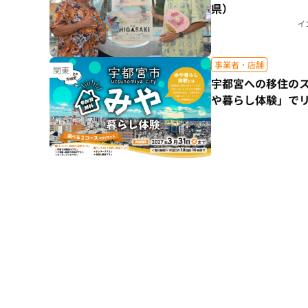
県）
イ
事業者・店舗
関東
宇都宮への移住の
や暮らし体験」で