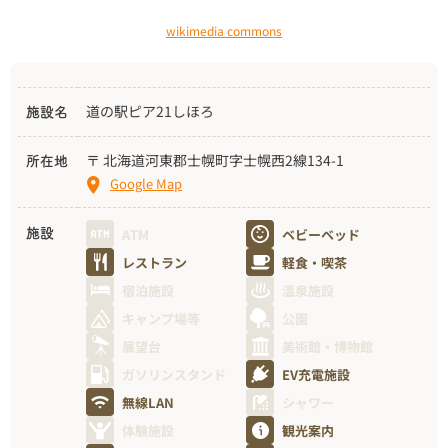
wikimedia commons
道の駅ピア21しほろ
施設名
〒 北海道河東郡士幌町字士幌西2線134-1
所在地
Google Map
ATM
ベビーベッド
施設
レストラン
軽食・喫茶
宿泊施設
温泉施設
キャンプ場等
公園
展望台
美術館・博物館
ガソリンスタンド
EV充電施設
無線LAN
シャワー
体験施設
観光案内