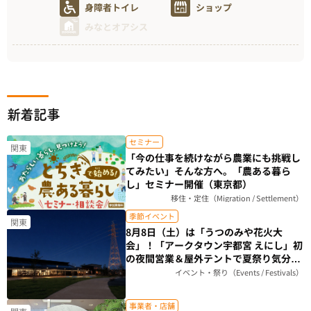
身障者トイレ
ショップ
みなとオアシス
新着記事
セミナー
関東
「今の仕事を続けながら農業にも挑戦し
てみたい」そんな方へ。「農ある暮ら
し」セミナー開催（東京都）
移住・定住（Migration / Settlement）
季節イベント
関東
8月8日（土）は「うつのみや花火大
会」！「アークタウン宇都宮 えにし」初
の夜間営業＆屋外テントで夏祭り気分を
楽しもう（栃木県）
イベント・祭り（Events / Festivals）
事業者・店舗