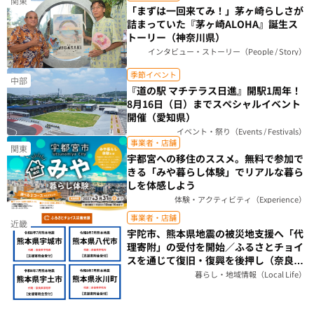
関東
「まずは一回来てみ！」茅ヶ崎らしさが
詰まっていた『茅ヶ崎ALOHA』誕生ス
トーリー（神奈川県）
インタビュー・ストーリー（People / Story）
季節イベント
中部
『道の駅 マチテラス日進』開駅1周年！
8月16日（日）までスペシャルイベント
開催（愛知県）
イベント・祭り（Events / Festivals）
事業者・店舗
関東
宇都宮への移住のススメ。無料で参加で
きる「みや暮らし体験」でリアルな暮ら
しを体感しよう
体験・アクティビティ（Experience）
事業者・店舗
近畿
宇陀市、熊本県地震の被災地支援へ「代
理寄附」の受付を開始／ふるさとチョイ
スを通じて復旧・復興を後押し（奈良
県）
暮らし・地域情報（Local Life）