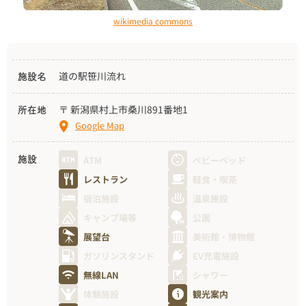
wikimedia commons
道の駅笹川流れ
施設名
〒 新潟県村上市桑川891番地1
所在地
Google Map
ATM
ベビーベッド
施設
レストラン
軽食・喫茶
宿泊施設
温泉施設
キャンプ場等
公園
展望台
美術館・博物館
ガソリンスタンド
EV充電施設
無線LAN
シャワー
体験施設
観光案内