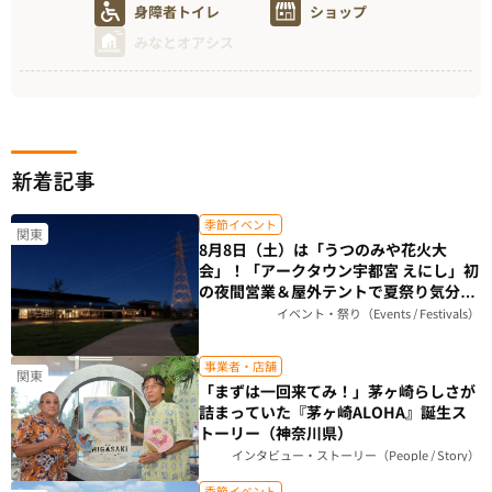
身障者トイレ
ショップ
みなとオアシス
新着記事
季節イベント
関東
8月8日（土）は「うつのみや花火大
会」！「アークタウン宇都宮 えにし」初
の夜間営業＆屋外テントで夏祭り気分を
楽しもう（栃木県）
イベント・祭り（Events / Festivals）
事業者・店舗
関東
「まずは一回来てみ！」茅ヶ崎らしさが
詰まっていた『茅ヶ崎ALOHA』誕生ス
トーリー（神奈川県）
インタビュー・ストーリー（People / Story）
季節イベント