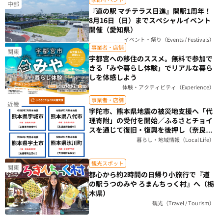
中部
『道の駅 マチテラス日進』開駅1周年！
8月16日（日）までスペシャルイベント
開催（愛知県）
イベント・祭り（Events / Festivals）
事業者・店舗
関東
宇都宮への移住のススメ。無料で参加で
きる「みや暮らし体験」でリアルな暮ら
しを体感しよう
体験・アクティビティ（Experience）
事業者・店舗
近畿
宇陀市、熊本県地震の被災地支援へ「代
理寄附」の受付を開始／ふるさとチョイ
スを通じて復旧・復興を後押し（奈良
県）
暮らし・地域情報（Local Life）
観光スポット
関東
都心から約2時間の日帰り小旅行で『道
の駅うつのみや ろまんちっく村』へ（栃
木県）
観光（Travel / Tourism）