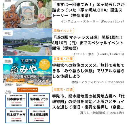
関東
「まずは一回来てみ！」茅ヶ崎らしさが
詰まっていた『茅ヶ崎ALOHA』誕生ス
トーリー（神奈川県）
インタビュー・ストーリー（People / Story）
季節イベント
中部
『道の駅 マチテラス日進』開駅1周年！
8月16日（日）までスペシャルイベント
開催（愛知県）
イベント・祭り（Events / Festivals）
事業者・店舗
関東
宇都宮への移住のススメ。無料で参加で
きる「みや暮らし体験」でリアルな暮ら
しを体感しよう
体験・アクティビティ（Experience）
事業者・店舗
近畿
宇陀市、熊本県地震の被災地支援へ「代
理寄附」の受付を開始／ふるさとチョイ
スを通じて復旧・復興を後押し（奈良
県）
暮らし・地域情報（Local Life）