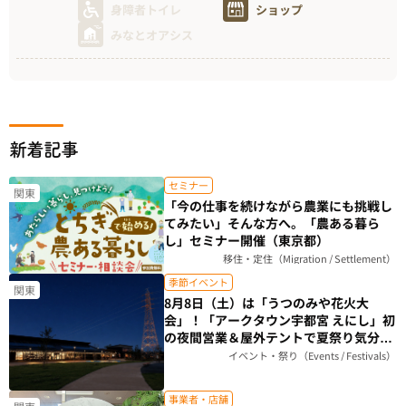
身障者トイレ
ショップ
みなとオアシス
新着記事
セミナー
関東
「今の仕事を続けながら農業にも挑戦し
てみたい」そんな方へ。「農ある暮ら
し」セミナー開催（東京都）
移住・定住（Migration / Settlement）
季節イベント
関東
8月8日（土）は「うつのみや花火大
会」！「アークタウン宇都宮 えにし」初
の夜間営業＆屋外テントで夏祭り気分を
楽しもう（栃木県）
イベント・祭り（Events / Festivals）
事業者・店舗