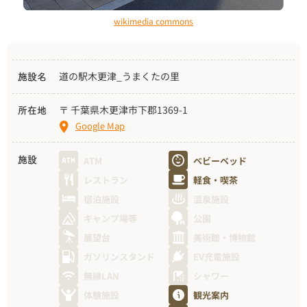
wikimedia commons
道の駅木更津_うまくたの里
施設名
〒 千葉県木更津市下郡1369-1
所在地
Google Map
ATM
ベビーベッド
施設
レストラン
軽食・喫茶
宿泊施設
温泉施設
キャンプ場等
公園
展望台
美術館・博物館
ガソリンスタンド
EV充電施設
無線LAN
シャワー
体験施設
観光案内