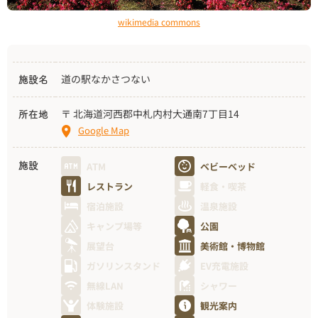
wikimedia commons
道の駅なかさつない
施設名
〒 北海道河西郡中札内村大通南7丁目14
所在地
Google Map
ATM
ベビーベッド
施設
レストラン
軽食・喫茶
宿泊施設
温泉施設
キャンプ場等
公園
展望台
美術館・博物館
ガソリンスタンド
EV充電施設
無線LAN
シャワー
体験施設
観光案内