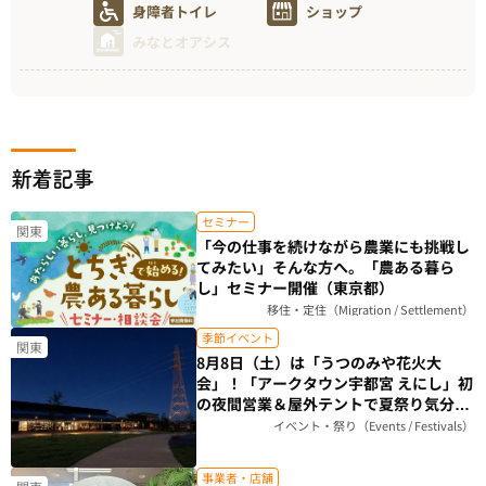
身障者トイレ
ショップ
みなとオアシス
新着記事
セミナー
関東
「今の仕事を続けながら農業にも挑戦し
てみたい」そんな方へ。「農ある暮ら
し」セミナー開催（東京都）
移住・定住（Migration / Settlement）
季節イベント
関東
8月8日（土）は「うつのみや花火大
会」！「アークタウン宇都宮 えにし」初
の夜間営業＆屋外テントで夏祭り気分を
楽しもう（栃木県）
イベント・祭り（Events / Festivals）
事業者・店舗