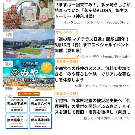
関東
「まずは一回来てみ！」茅ヶ崎らしさが
詰まっていた『茅ヶ崎ALOHA』誕生ス
トーリー（神奈川県）
インタビュー・ストーリー（People / Story）
季節イベント
中部
『道の駅 マチテラス日進』開駅1周年！
8月16日（日）までスペシャルイベント
開催（愛知県）
イベント・祭り（Events / Festivals）
事業者・店舗
関東
宇都宮への移住のススメ。無料で参加で
きる「みや暮らし体験」でリアルな暮ら
しを体感しよう
体験・アクティビティ（Experience）
事業者・店舗
近畿
宇陀市、熊本県地震の被災地支援へ「代
理寄附」の受付を開始／ふるさとチョイ
スを通じて復旧・復興を後押し（奈良
県）
暮らし・地域情報（Local Life）