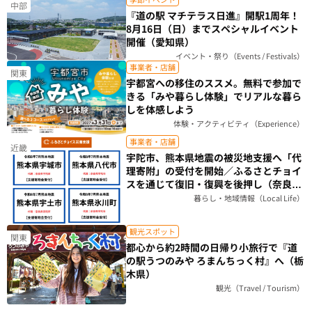
中部
『道の駅 マチテラス日進』開駅1周年！
8月16日（日）までスペシャルイベント
開催（愛知県）
イベント・祭り（Events / Festivals）
事業者・店舗
関東
宇都宮への移住のススメ。無料で参加で
きる「みや暮らし体験」でリアルな暮ら
しを体感しよう
体験・アクティビティ（Experience）
事業者・店舗
近畿
宇陀市、熊本県地震の被災地支援へ「代
理寄附」の受付を開始／ふるさとチョイ
スを通じて復旧・復興を後押し（奈良
県）
暮らし・地域情報（Local Life）
観光スポット
関東
都心から約2時間の日帰り小旅行で『道
の駅うつのみや ろまんちっく村』へ（栃
木県）
観光（Travel / Tourism）