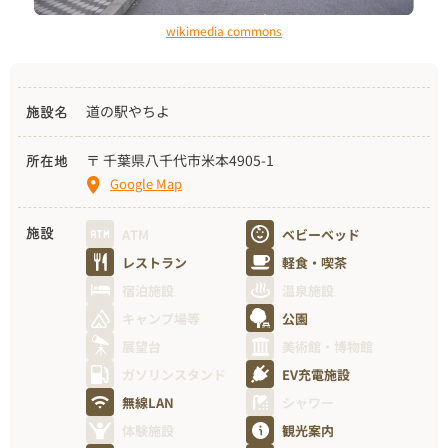
wikimedia commons
道の駅やちよ
施設名
〒 千葉県八千代市米本4905-1
所在地
Google Map
ATM
ベビーベッド
施設
レストラン
軽食・喫茶
宿泊施設
温泉施設
キャンプ場等
公園
展望台
美術館・博物館
ガソリンスタンド
EV充電施設
無線LAN
シャワー
体験施設
観光案内