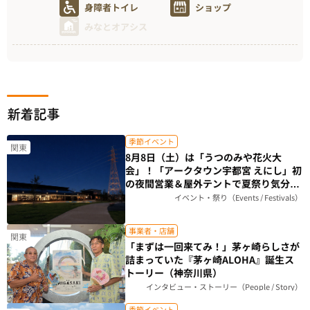
身障者トイレ
ショップ
みなとオアシス
新着記事
季節イベント
関東
8月8日（土）は「うつのみや花火大
会」！「アークタウン宇都宮 えにし」初
の夜間営業＆屋外テントで夏祭り気分を
楽しもう（栃木県）
イベント・祭り（Events / Festivals）
事業者・店舗
関東
「まずは一回来てみ！」茅ヶ崎らしさが
詰まっていた『茅ヶ崎ALOHA』誕生ス
トーリー（神奈川県）
インタビュー・ストーリー（People / Story）
季節イベント