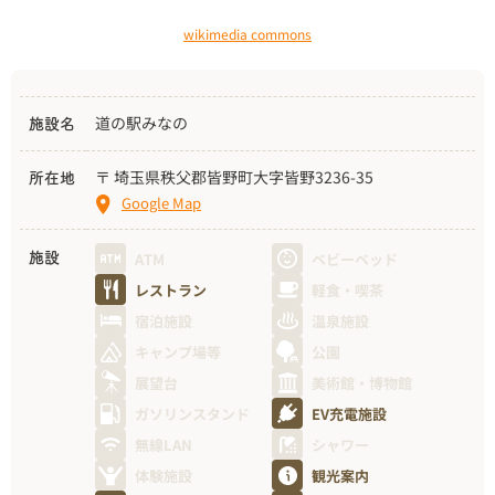
wikimedia commons
道の駅みなの
施設名
〒 埼玉県秩父郡皆野町大字皆野3236-35
所在地
Google Map
ATM
ベビーベッド
施設
レストラン
軽食・喫茶
宿泊施設
温泉施設
キャンプ場等
公園
展望台
美術館・博物館
ガソリンスタンド
EV充電施設
無線LAN
シャワー
体験施設
観光案内