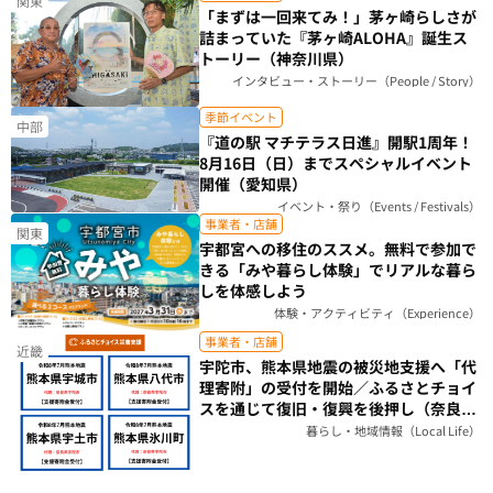
関東
「まずは一回来てみ！」茅ヶ崎らしさが
詰まっていた『茅ヶ崎ALOHA』誕生ス
トーリー（神奈川県）
インタビュー・ストーリー（People / Story）
季節イベント
中部
『道の駅 マチテラス日進』開駅1周年！
8月16日（日）までスペシャルイベント
開催（愛知県）
イベント・祭り（Events / Festivals）
事業者・店舗
関東
宇都宮への移住のススメ。無料で参加で
きる「みや暮らし体験」でリアルな暮ら
しを体感しよう
体験・アクティビティ（Experience）
事業者・店舗
近畿
宇陀市、熊本県地震の被災地支援へ「代
理寄附」の受付を開始／ふるさとチョイ
スを通じて復旧・復興を後押し（奈良
県）
暮らし・地域情報（Local Life）