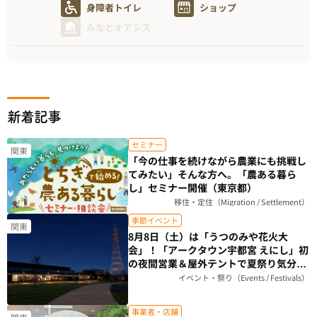
身障者トイレ
ショップ
みなとオアシス
新着記事
セミナー
関東
「今の仕事を続けながら農業にも挑戦し
てみたい」そんな方へ。「農ある暮ら
し」セミナー開催（東京都）
移住・定住（Migration / Settlement）
季節イベント
関東
8月8日（土）は「うつのみや花火大
会」！「アークタウン宇都宮 えにし」初
の夜間営業＆屋外テントで夏祭り気分を
楽しもう（栃木県）
イベント・祭り（Events / Festivals）
事業者・店舗