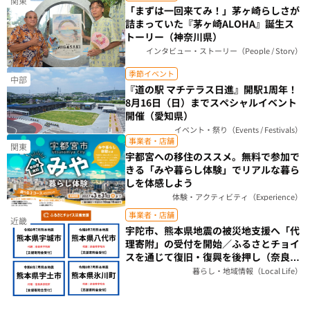
関東
「まずは一回来てみ！」茅ヶ崎らしさが
詰まっていた『茅ヶ崎ALOHA』誕生ス
トーリー（神奈川県）
インタビュー・ストーリー（People / Story）
季節イベント
中部
『道の駅 マチテラス日進』開駅1周年！
8月16日（日）までスペシャルイベント
開催（愛知県）
イベント・祭り（Events / Festivals）
事業者・店舗
関東
宇都宮への移住のススメ。無料で参加で
きる「みや暮らし体験」でリアルな暮ら
しを体感しよう
体験・アクティビティ（Experience）
事業者・店舗
近畿
宇陀市、熊本県地震の被災地支援へ「代
理寄附」の受付を開始／ふるさとチョイ
スを通じて復旧・復興を後押し（奈良
県）
暮らし・地域情報（Local Life）