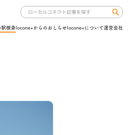
の駅検索
locone+からのおしらせ
locone+について
運営会社