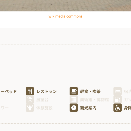
wikimedia commons
ビーベッド
レストラン
軽食・喫茶
宿
園
展望台
美術館・博物館
ガ
ャワー
体験施設
観光案内
身