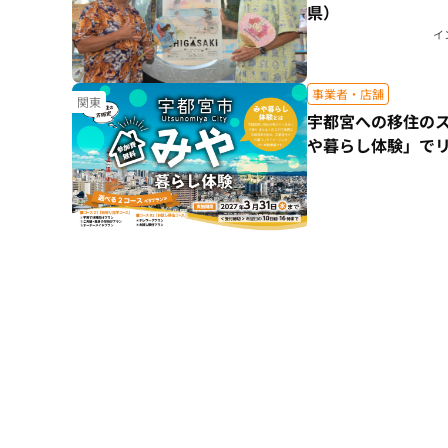
県）
イ
事業者・店舗
関東
宇都宮への移住の
や暮らし体験」で