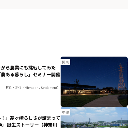
関東
ながら農業にも挑戦してみた
「農ある暮らし」セミナー開催
移住・定住（Migration / Settlement）
中部
み！」茅ヶ崎らしさが詰まって
HA』誕生ストーリー（神奈川