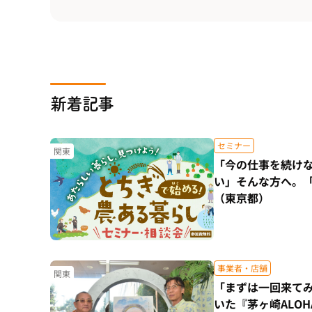
新着記事
セミナー
関東
「今の仕事を続け
い」そんな方へ。
（東京都）
事業者・店舗
関東
「まずは一回来て
いた『茅ヶ崎ALO