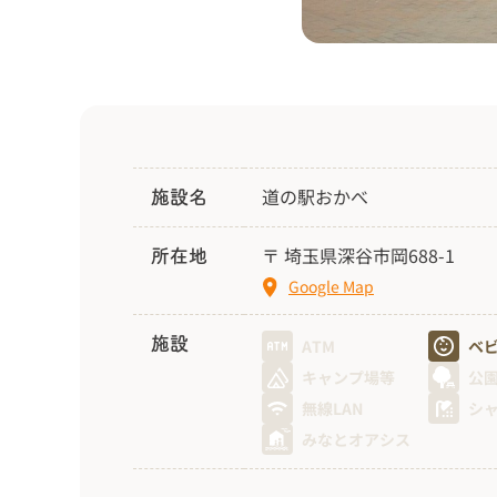
道の駅おかべ
施設名
〒 埼玉県深谷市岡688-1
所在地
Google Map
施設
ATM
ベ
キャンプ場等
公
無線LAN
シ
みなとオアシス