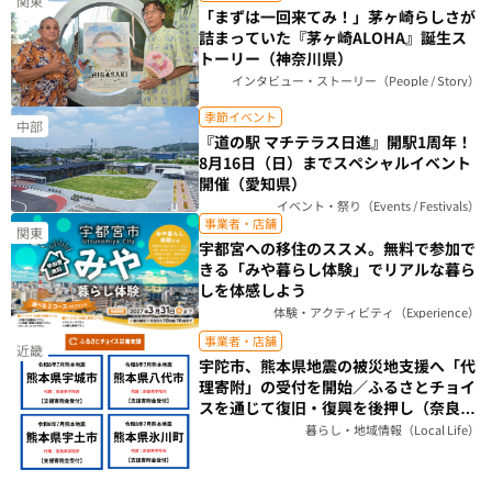
関東
「まずは一回来てみ！」茅ヶ崎らしさが
詰まっていた『茅ヶ崎ALOHA』誕生ス
トーリー（神奈川県）
インタビュー・ストーリー（People / Story）
季節イベント
中部
『道の駅 マチテラス日進』開駅1周年！
8月16日（日）までスペシャルイベント
開催（愛知県）
イベント・祭り（Events / Festivals）
事業者・店舗
関東
宇都宮への移住のススメ。無料で参加で
きる「みや暮らし体験」でリアルな暮ら
しを体感しよう
体験・アクティビティ（Experience）
事業者・店舗
近畿
宇陀市、熊本県地震の被災地支援へ「代
理寄附」の受付を開始／ふるさとチョイ
スを通じて復旧・復興を後押し（奈良
県）
暮らし・地域情報（Local Life）