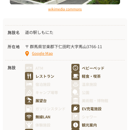
wikimedia commons
道の駅しもにた
施設名
〒 群馬県甘楽郡下仁田町大字馬山3766-11
所在地
Google Map
ATM
ベビーベッド
施設
レストラン
軽食・喫茶
宿泊施設
温泉施設
キャンプ場等
公園
展望台
美術館・博物館
ガソリンスタンド
EV充電施設
無線LAN
シャワー
体験施設
観光案内