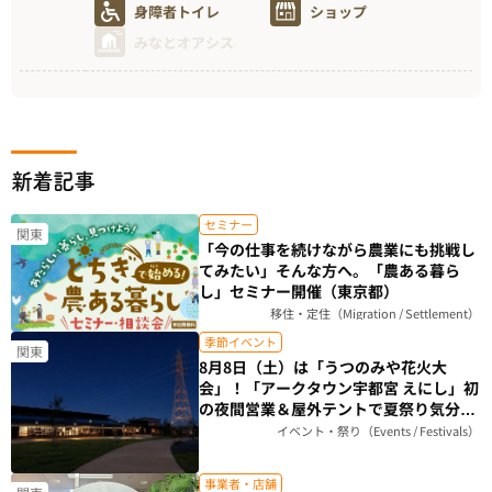
身障者トイレ
ショップ
みなとオアシス
新着記事
セミナー
関東
「今の仕事を続けながら農業にも挑戦し
てみたい」そんな方へ。「農ある暮ら
し」セミナー開催（東京都）
移住・定住（Migration / Settlement）
季節イベント
関東
8月8日（土）は「うつのみや花火大
会」！「アークタウン宇都宮 えにし」初
の夜間営業＆屋外テントで夏祭り気分を
楽しもう（栃木県）
イベント・祭り（Events / Festivals）
事業者・店舗