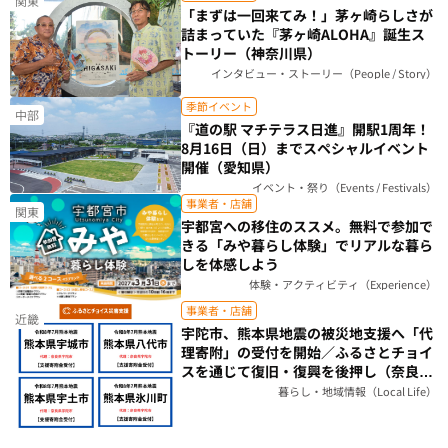
関東
「まずは一回来てみ！」茅ヶ崎らしさが
詰まっていた『茅ヶ崎ALOHA』誕生ス
トーリー（神奈川県）
インタビュー・ストーリー（People / Story）
季節イベント
中部
『道の駅 マチテラス日進』開駅1周年！
8月16日（日）までスペシャルイベント
開催（愛知県）
イベント・祭り（Events / Festivals）
事業者・店舗
関東
宇都宮への移住のススメ。無料で参加で
きる「みや暮らし体験」でリアルな暮ら
しを体感しよう
体験・アクティビティ（Experience）
事業者・店舗
近畿
宇陀市、熊本県地震の被災地支援へ「代
理寄附」の受付を開始／ふるさとチョイ
スを通じて復旧・復興を後押し（奈良
県）
暮らし・地域情報（Local Life）