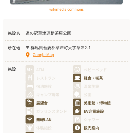
wikimedia commons
道の駅草津運動茶屋公園
施設名
〒 群馬県吾妻郡草津町大字草津2-1
所在地
Google Map
ATM
ベビーベッド
施設
レストラン
軽食・喫茶
宿泊施設
温泉施設
キャンプ場等
公園
展望台
美術館・博物館
ガソリンスタンド
EV充電施設
無線LAN
シャワー
体験施設
観光案内