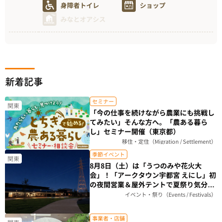
身障者トイレ
ショップ
みなとオアシス
新着記事
セミナー
関東
「今の仕事を続けながら農業にも挑戦し
てみたい」そんな方へ。「農ある暮ら
し」セミナー開催（東京都）
移住・定住（Migration / Settlement）
季節イベント
関東
8月8日（土）は「うつのみや花火大
会」！「アークタウン宇都宮 えにし」初
の夜間営業＆屋外テントで夏祭り気分を
楽しもう（栃木県）
イベント・祭り（Events / Festivals）
事業者・店舗