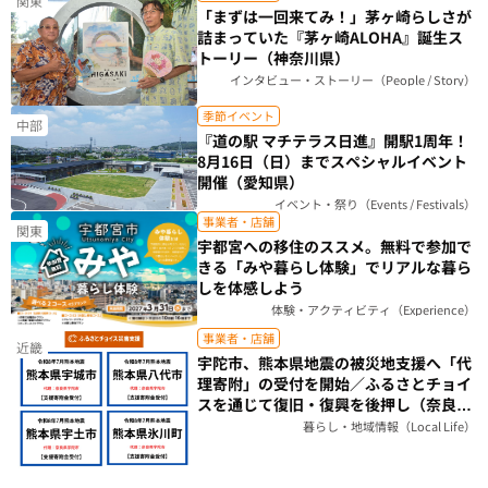
関東
「まずは一回来てみ！」茅ヶ崎らしさが
詰まっていた『茅ヶ崎ALOHA』誕生ス
トーリー（神奈川県）
インタビュー・ストーリー（People / Story）
季節イベント
中部
『道の駅 マチテラス日進』開駅1周年！
8月16日（日）までスペシャルイベント
開催（愛知県）
イベント・祭り（Events / Festivals）
事業者・店舗
関東
宇都宮への移住のススメ。無料で参加で
きる「みや暮らし体験」でリアルな暮ら
しを体感しよう
体験・アクティビティ（Experience）
事業者・店舗
近畿
宇陀市、熊本県地震の被災地支援へ「代
理寄附」の受付を開始／ふるさとチョイ
スを通じて復旧・復興を後押し（奈良
県）
暮らし・地域情報（Local Life）