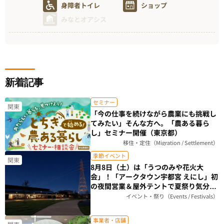
身障者トイレ
ショップ
みなとオアシス
新着記事
セミナー
関東
「今の仕事を続けながら農業にも挑戦し
てみたい」そんな方へ。「農ある暮ら
し」セミナー開催（東京都）
移住・定住（Migration / Settlement）
季節イベント
関東
8月8日（土）は「うつのみや花火大
会」！「アークタウン宇都宮 えにし」初
の夜間営業＆屋外テントで夏祭り気分を
楽しもう（栃木県）
イベント・祭り（Events / Festivals）
事業者・店舗