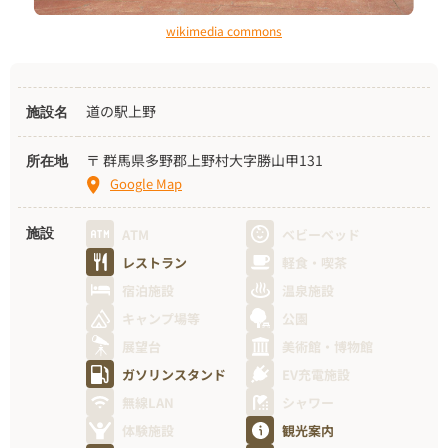
wikimedia commons
道の駅上野
施設名
〒 群馬県多野郡上野村大字勝山甲131
所在地
Google Map
ATM
ベビーベッド
施設
レストラン
軽食・喫茶
宿泊施設
温泉施設
キャンプ場等
公園
展望台
美術館・博物館
ガソリンスタンド
EV充電施設
無線LAN
シャワー
体験施設
観光案内