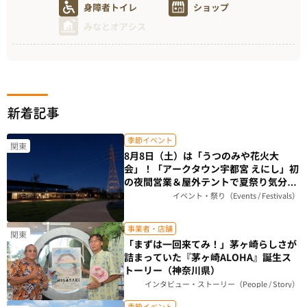
身障者トイレ
ショップ
みなとオアシス
新着記事
季節イベント
関東
8月8日（土）は「うつのみや花火大
会」！「アークタウン宇都宮 えにし」初
の夜間営業＆屋外テントで夏祭り気分を
楽しもう（栃木県）
イベント・祭り（Events / Festivals）
事業者・店舗
関東
「まずは一回来てみ！」茅ヶ崎らしさが
詰まっていた『茅ヶ崎ALOHA』誕生ス
トーリー（神奈川県）
インタビュー・ストーリー（People / Story）
季節イベント