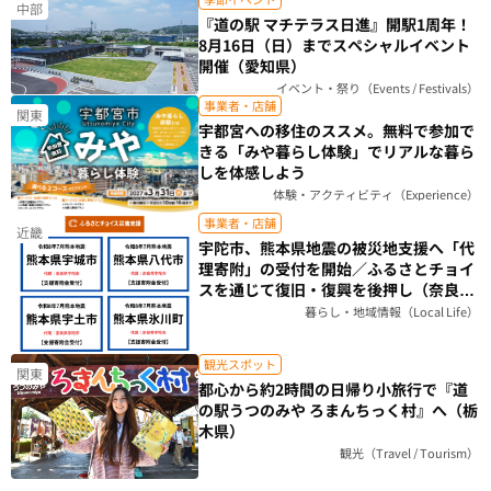
中部
『道の駅 マチテラス日進』開駅1周年！
8月16日（日）までスペシャルイベント
開催（愛知県）
イベント・祭り（Events / Festivals）
事業者・店舗
関東
宇都宮への移住のススメ。無料で参加で
きる「みや暮らし体験」でリアルな暮ら
しを体感しよう
体験・アクティビティ（Experience）
事業者・店舗
近畿
宇陀市、熊本県地震の被災地支援へ「代
理寄附」の受付を開始／ふるさとチョイ
スを通じて復旧・復興を後押し（奈良
県）
暮らし・地域情報（Local Life）
観光スポット
関東
都心から約2時間の日帰り小旅行で『道
の駅うつのみや ろまんちっく村』へ（栃
木県）
観光（Travel / Tourism）