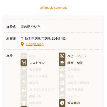
wikimedia commons
道の駅やいた
施設名
〒 栃木県矢板市矢板114番地1
所在地
Google Map
ATM
ベビーベッド
施設
レストラン
軽食・喫茶
宿泊施設
温泉施設
キャンプ場等
公園
展望台
美術館・博物館
ガソリンスタンド
EV充電施設
無線LAN
シャワー
体験施設
観光案内