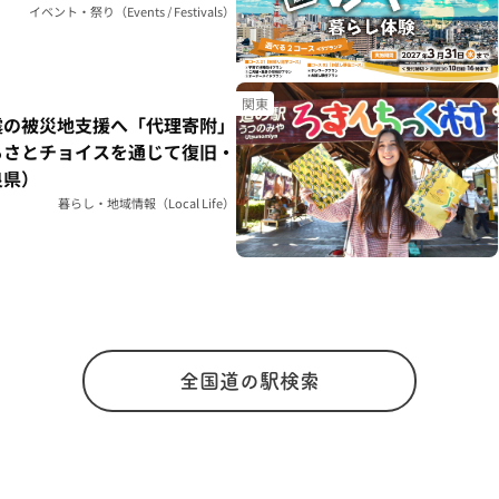
イベント・祭り（Events / Festivals）
関東
震の被災地支援へ「代理寄附」
るさとチョイスを通じて復旧・
良県）
暮らし・地域情報（Local Life）
全国道の駅検索