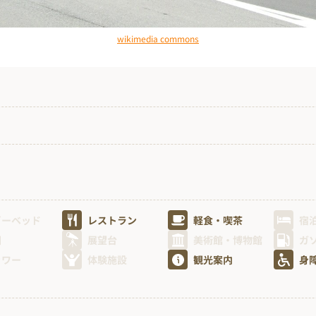
wikimedia commons
ビーベッド
レストラン
軽食・喫茶
宿
園
展望台
美術館・博物館
ガ
ャワー
体験施設
観光案内
身