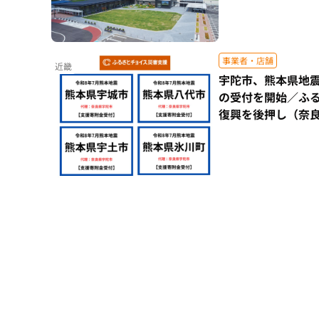
事業者・店舗
近畿
宇陀市、熊本県地
の受付を開始／ふ
復興を後押し（奈