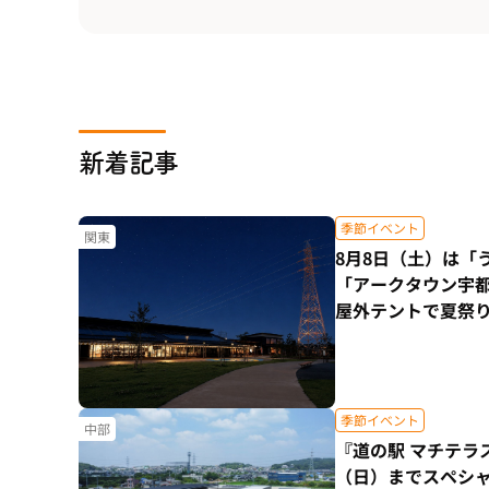
新着記事
季節イベント
関東
8月8日（土）は「
「アークタウン宇都
屋外テントで夏祭
季節イベント
中部
『道の駅 マチテラ
（日）までスペシ