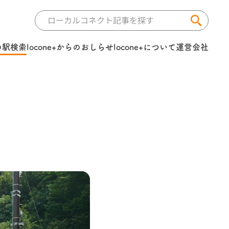
の駅検索
locone+からのおしらせ
locone+について
運営会社