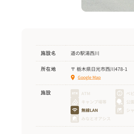
道の駅湯西川
施設名
〒 栃木県日光市西川478-1
所在地
Google Map
施設
ATM
ベ
キャンプ場等
公
無線LAN
シ
みなとオアシス