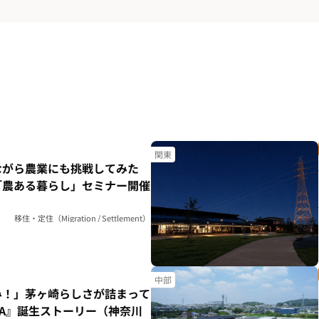
関東
ながら農業にも挑戦してみた
「農ある暮らし」セミナー開催
移住・定住（Migration / Settlement）
中部
み！」茅ヶ崎らしさが詰まって
HA』誕生ストーリー（神奈川