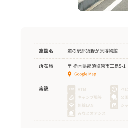
道の駅那須野が原博物館
施設名
〒 栃木県那須塩原市三島5-1
所在地
Google Map
施設
ATM
ベ
キャンプ場等
公
無線LAN
シ
みなとオアシス