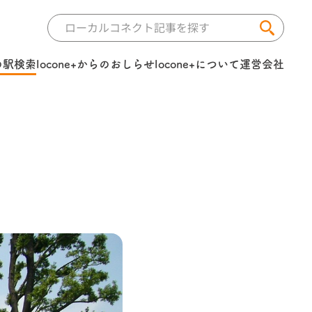
の駅検索
locone+からのおしらせ
locone+について
運営会社