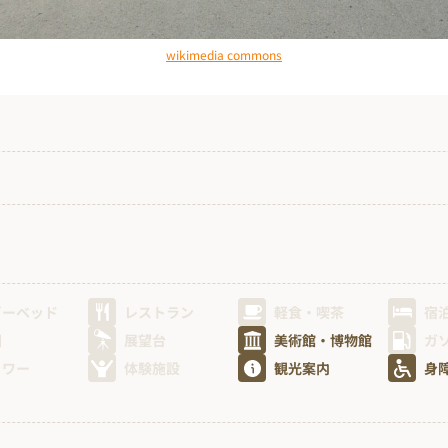
wikimedia commons
ビーベッド
レストラン
軽食・喫茶
宿
園
展望台
美術館・博物館
ガ
ャワー
体験施設
観光案内
身