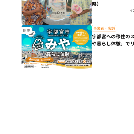
県）
イ
事業者・店舗
関東
宇都宮への移住の
や暮らし体験」で