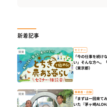
新着記事
セミナー
関東
「今の仕事を続け
い」そんな方へ。
（東京都）
事業者・店舗
関東
「まずは一回来て
いた『茅ヶ崎ALO