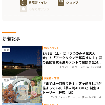
身障者トイレ
ショップ
みなとオアシス
新着記事
季節イベント
関東
8月8日（土）は「うつのみや花火大
会」！「アークタウン宇都宮 えにし」初
の夜間営業＆屋外テントで夏祭り気分を
楽しもう（栃木県）
イベント・祭り（Events / Festivals）
事業者・店舗
関東
「まずは一回来てみ！」茅ヶ崎らしさが
詰まっていた『茅ヶ崎ALOHA』誕生ス
トーリー（神奈川県）
インタビュー・ストーリー（People / Story）
季節イベント