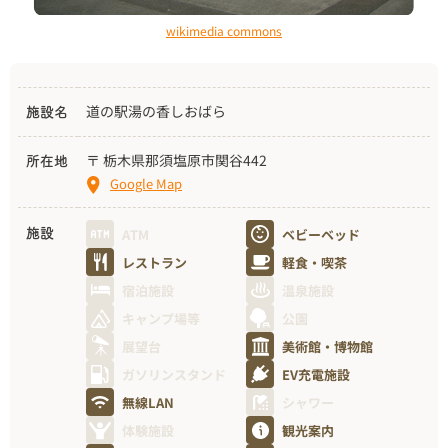
wikimedia commons
道の駅湯の香しおばら
施設名
〒 栃木県那須塩原市関谷442
所在地
Google Map
ATM
ベビーベッド
施設
レストラン
軽食・喫茶
宿泊施設
温泉施設
キャンプ場等
公園
展望台
美術館・博物館
ガソリンスタンド
EV充電施設
無線LAN
シャワー
体験施設
観光案内