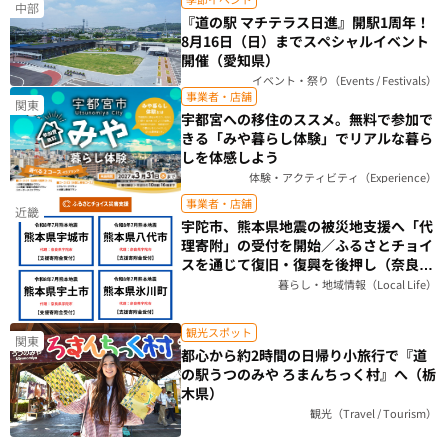
中部
『道の駅 マチテラス日進』開駅1周年！
8月16日（日）までスペシャルイベント
開催（愛知県）
イベント・祭り（Events / Festivals）
事業者・店舗
関東
宇都宮への移住のススメ。無料で参加で
きる「みや暮らし体験」でリアルな暮ら
しを体感しよう
体験・アクティビティ（Experience）
事業者・店舗
近畿
宇陀市、熊本県地震の被災地支援へ「代
理寄附」の受付を開始／ふるさとチョイ
スを通じて復旧・復興を後押し（奈良
県）
暮らし・地域情報（Local Life）
観光スポット
関東
都心から約2時間の日帰り小旅行で『道
の駅うつのみや ろまんちっく村』へ（栃
木県）
観光（Travel / Tourism）