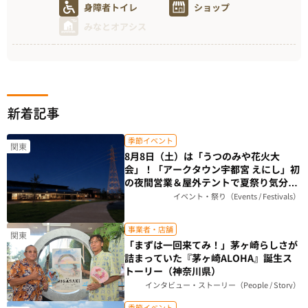
身障者トイレ
ショップ
みなとオアシス
新着記事
季節イベント
関東
8月8日（土）は「うつのみや花火大
会」！「アークタウン宇都宮 えにし」初
の夜間営業＆屋外テントで夏祭り気分を
楽しもう（栃木県）
イベント・祭り（Events / Festivals）
事業者・店舗
関東
「まずは一回来てみ！」茅ヶ崎らしさが
詰まっていた『茅ヶ崎ALOHA』誕生ス
トーリー（神奈川県）
インタビュー・ストーリー（People / Story）
季節イベント