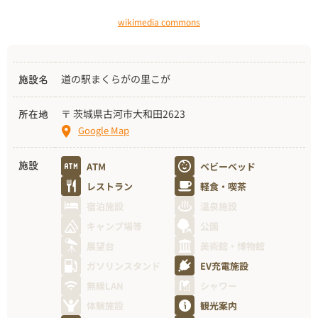
wikimedia commons
道の駅まくらがの里こが
施設名
〒 茨城県古河市大和田2623
所在地
Google Map
ATM
ベビーベッド
施設
レストラン
軽食・喫茶
宿泊施設
温泉施設
キャンプ場等
公園
展望台
美術館・博物館
ガソリンスタンド
EV充電施設
無線LAN
シャワー
体験施設
観光案内