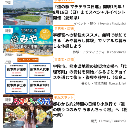
中部
『道の駅 マチテラス日進』開駅1周年！
8月16日（日）までスペシャルイベント
開催（愛知県）
イベント・祭り（Events / Festivals）
事業者・店舗
関東
宇都宮への移住のススメ。無料で参加で
きる「みや暮らし体験」でリアルな暮ら
しを体感しよう
体験・アクティビティ（Experience）
事業者・店舗
近畿
宇陀市、熊本県地震の被災地支援へ「代
理寄附」の受付を開始／ふるさとチョイ
スを通じて復旧・復興を後押し（奈良
県）
暮らし・地域情報（Local Life）
観光スポット
関東
都心から約2時間の日帰り小旅行で『道
の駅うつのみや ろまんちっく村』へ（栃
木県）
観光（Travel / Tourism）