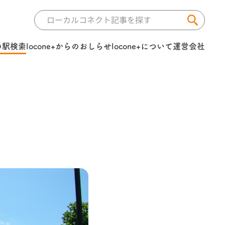
の駅検索
locone+からのおしらせ
locone+について
運営会社