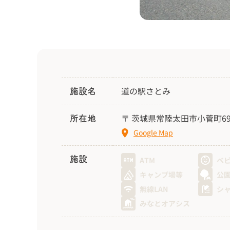
道の駅さとみ
施設名
〒 茨城県常陸太田市小菅町694
所在地
Google Map
施設
ATM
ベ
キャンプ場等
公
無線LAN
シ
みなとオアシス