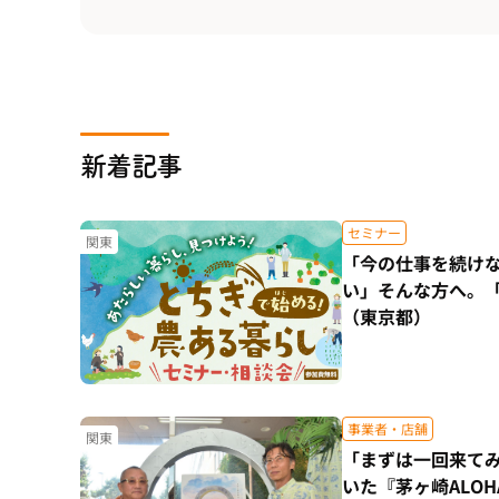
新着記事
セミナー
関東
「今の仕事を続け
い」そんな方へ。
（東京都）
事業者・店舗
関東
「まずは一回来て
いた『茅ヶ崎ALO