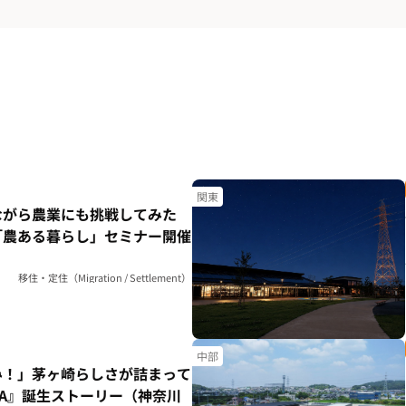
関東
ながら農業にも挑戦してみた
「農ある暮らし」セミナー開催
移住・定住（Migration / Settlement）
中部
み！」茅ヶ崎らしさが詰まって
HA』誕生ストーリー（神奈川