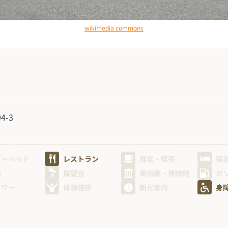
wikimedia commons
-3
ビーベッド
レストラン
軽食・喫茶
宿
園
展望台
美術館・博物館
ガ
ャワー
体験施設
観光案内
身