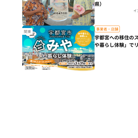
県）
イ
事業者・店舗
関東
宇都宮への移住の
や暮らし体験」で