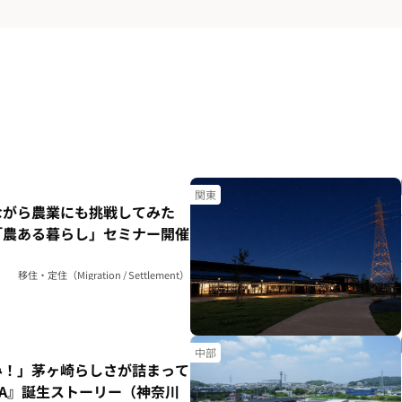
関東
ながら農業にも挑戦してみた
「農ある暮らし」セミナー開催
移住・定住（Migration / Settlement）
中部
み！」茅ヶ崎らしさが詰まって
HA』誕生ストーリー（神奈川