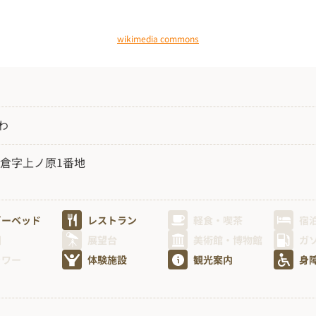
wikimedia commons
わ
倉字上ノ原1番地
ビーベッド
レストラン
軽食・喫茶
宿
園
展望台
美術館・博物館
ガ
ャワー
体験施設
観光案内
身