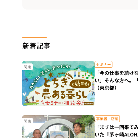
新着記事
セミナー
関東
「今の仕事を続け
い」そんな方へ。
（東京都）
事業者・店舗
関東
「まずは一回来て
いた『茅ヶ崎ALO