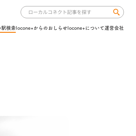
の駅検索
locone+からのおしらせ
locone+について
運営会社