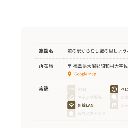
道の駅からむし織の里しょう
施設名
〒 福島県大沼郡昭和村大字佐
所在地
Google Map
施設
ATM
ベ
キャンプ場等
公
無線LAN
シ
みなとオアシス