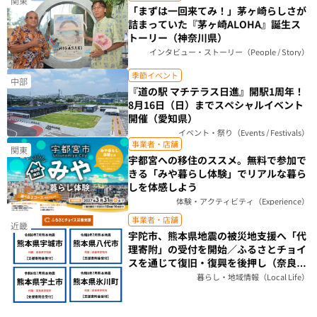
関東
「まずは一回来てみ！」茅ヶ崎らしさが
詰まっていた『茅ヶ崎ALOHA』誕生ス
トーリー（神奈川県）
インタビュー・ストーリー（People / Story）
季節イベント
中部
『道の駅 マチテラス日進』開駅1周年！
8月16日（日）までスペシャルイベント
開催（愛知県）
イベント・祭り（Events / Festivals）
事業者・店舗
関東
宇都宮への移住のススメ。無料で参加で
きる「みや暮らし体験」でリアルな暮ら
しを体感しよう
体験・アクティビティ（Experience）
事業者・店舗
近畿
宇陀市、熊本県地震の被災地支援へ「代
理寄附」の受付を開始／ふるさとチョイ
スを通じて復旧・復興を後押し（奈良
県）
暮らし・地域情報（Local Life）