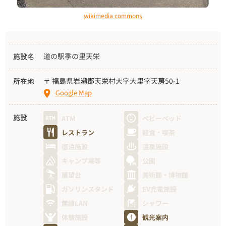
wikimedia commons
道の駅季の里天栄
施設名
〒 福島県岩瀬郡天栄村大字大里字天房50-1
所在地
Google Map
ATM
ベビーベッド
施設
レストラン
軽食・喫茶
宿泊施設
温泉施設
キャンプ場等
公園
展望台
美術館・博物館
ガソリンスタンド
EV充電施設
無線LAN
シャワー
体験施設
観光案内