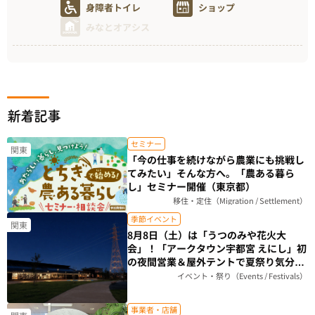
身障者トイレ
ショップ
みなとオアシス
新着記事
セミナー
関東
「今の仕事を続けながら農業にも挑戦し
てみたい」そんな方へ。「農ある暮ら
し」セミナー開催（東京都）
移住・定住（Migration / Settlement）
季節イベント
関東
8月8日（土）は「うつのみや花火大
会」！「アークタウン宇都宮 えにし」初
の夜間営業＆屋外テントで夏祭り気分を
楽しもう（栃木県）
イベント・祭り（Events / Festivals）
事業者・店舗