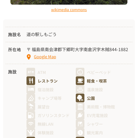
wikimedia commons
道の駅しもごう
施設名
〒 福島県南会津郡下郷町大字南倉沢字木賊844-1882
所在地
Google Map
ATM
ベビーベッド
施設
レストラン
軽食・喫茶
宿泊施設
温泉施設
キャンプ場等
公園
展望台
美術館・博物館
ガソリンスタンド
EV充電施設
無線LAN
シャワー
体験施設
観光案内