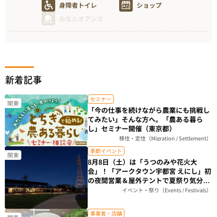
身障者トイレ
ショップ
みなとオアシス
新着記事
セミナー
関東
「今の仕事を続けながら農業にも挑戦し
てみたい」そんな方へ。「農ある暮ら
し」セミナー開催（東京都）
移住・定住（Migration / Settlement）
季節イベント
関東
8月8日（土）は「うつのみや花火大
会」！「アークタウン宇都宮 えにし」初
の夜間営業＆屋外テントで夏祭り気分を
楽しもう（栃木県）
イベント・祭り（Events / Festivals）
事業者・店舗