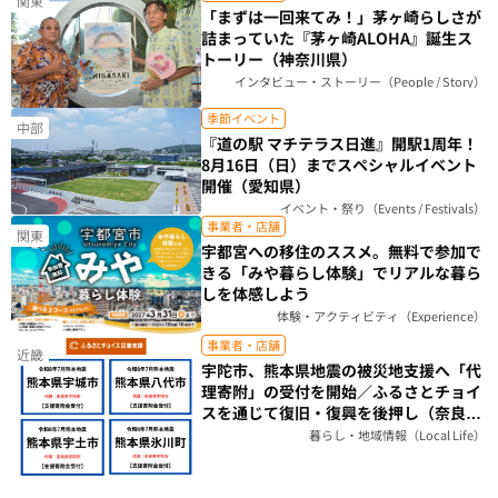
関東
「まずは一回来てみ！」茅ヶ崎らしさが
詰まっていた『茅ヶ崎ALOHA』誕生ス
トーリー（神奈川県）
インタビュー・ストーリー（People / Story）
季節イベント
中部
『道の駅 マチテラス日進』開駅1周年！
8月16日（日）までスペシャルイベント
開催（愛知県）
イベント・祭り（Events / Festivals）
事業者・店舗
関東
宇都宮への移住のススメ。無料で参加で
きる「みや暮らし体験」でリアルな暮ら
しを体感しよう
体験・アクティビティ（Experience）
事業者・店舗
近畿
宇陀市、熊本県地震の被災地支援へ「代
理寄附」の受付を開始／ふるさとチョイ
スを通じて復旧・復興を後押し（奈良
県）
暮らし・地域情報（Local Life）