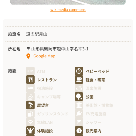
wikimedia commons
道の駅月山
施設名
〒 山形県鶴岡市越中山字名平3-1
所在地
Google Map
ATM
ベビーベッド
施設
レストラン
軽食・喫茶
宿泊施設
温泉施設
キャンプ場等
公園
展望台
美術館・博物館
ガソリンスタンド
EV充電施設
無線LAN
シャワー
体験施設
観光案内