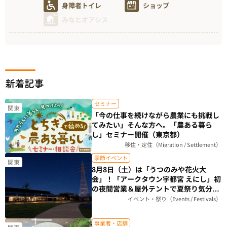
身障者トイレ
ショップ
みなとオアシス
新着記事
セミナー
関東
「今の仕事を続けながら農業にも挑戦し
てみたい」そんな方へ。「農ある暮ら
し」セミナー開催（東京都）
移住・定住（Migration / Settlement）
季節イベント
関東
8月8日（土）は「うつのみや花火大
会」！「アークタウン宇都宮 えにし」初
の夜間営業＆屋外テントで夏祭り気分を
楽しもう（栃木県）
イベント・祭り（Events / Festivals）
事業者・店舗