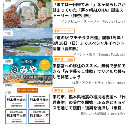
関東
「まずは一回来てみ！」茅ヶ崎らしさが
詰まっていた『茅ヶ崎ALOHA』誕生ス
トーリー（神奈川県）
インタビュー・ストーリー（People / Story）
季節イベント
中部
『道の駅 マチテラス日進』開駅1周年！
8月16日（日）までスペシャルイベント
開催（愛知県）
イベント・祭り（Events / Festivals）
事業者・店舗
関東
宇都宮への移住のススメ。無料で参加で
きる「みや暮らし体験」でリアルな暮ら
しを体感しよう
体験・アクティビティ（Experience）
事業者・店舗
近畿
宇陀市、熊本県地震の被災地支援へ「代
理寄附」の受付を開始／ふるさとチョイ
スを通じて復旧・復興を後押し（奈良
県）
暮らし・地域情報（Local Life）