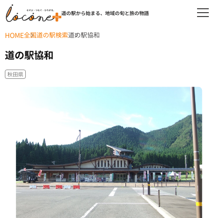
道の駅から始まる、地域の旬と旅の物語
HOME
全国道の駅検索
道の駅協和
道の駅協和
秋田県