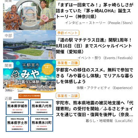
関東
「まずは一回来てみ！」茅ヶ崎らしさが
詰まっていた『茅ヶ崎ALOHA』誕生ス
トーリー（神奈川県）
インタビュー・ストーリー（People / Story）
季節イベント
中部
『道の駅 マチテラス日進』開駅1周年！
8月16日（日）までスペシャルイベント
開催（愛知県）
イベント・祭り（Events / Festivals）
事業者・店舗
関東
宇都宮への移住のススメ。無料で参加で
きる「みや暮らし体験」でリアルな暮ら
しを体感しよう
体験・アクティビティ（Experience）
事業者・店舗
近畿
宇陀市、熊本県地震の被災地支援へ「代
理寄附」の受付を開始／ふるさとチョイ
スを通じて復旧・復興を後押し（奈良
県）
暮らし・地域情報（Local Life）