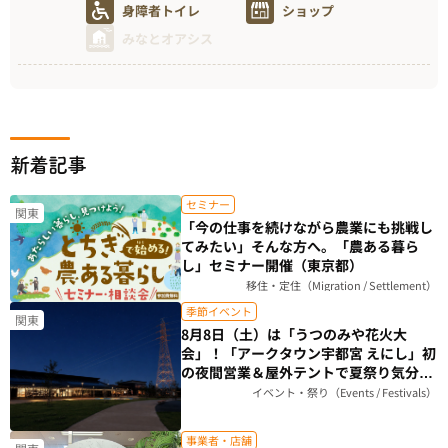
身障者トイレ
ショップ
みなとオアシス
新着記事
セミナー
関東
「今の仕事を続けながら農業にも挑戦し
てみたい」そんな方へ。「農ある暮ら
し」セミナー開催（東京都）
移住・定住（Migration / Settlement）
季節イベント
関東
8月8日（土）は「うつのみや花火大
会」！「アークタウン宇都宮 えにし」初
の夜間営業＆屋外テントで夏祭り気分を
楽しもう（栃木県）
イベント・祭り（Events / Festivals）
事業者・店舗