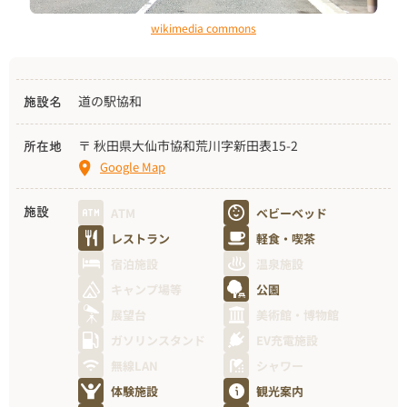
wikimedia commons
道の駅協和
施設名
〒 秋田県大仙市協和荒川字新田表15-2
所在地
Google Map
ATM
ベビーベッド
施設
レストラン
軽食・喫茶
宿泊施設
温泉施設
キャンプ場等
公園
展望台
美術館・博物館
ガソリンスタンド
EV充電施設
無線LAN
シャワー
体験施設
観光案内