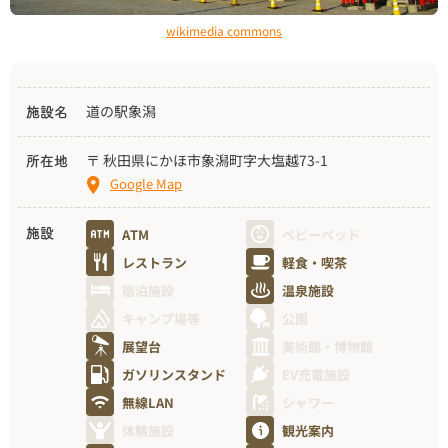
wikimedia commons
道の駅象潟
施設名
〒 秋田県にかほ市象潟町字大塩越73-1
所在地
Google Map
ATM
ベビーベッド
施設
レストラン
軽食・喫茶
宿泊施設
温泉施設
キャンプ場等
公園
展望台
美術館・博物館
ガソリンスタンド
EV充電施設
無線LAN
シャワー
体験施設
観光案内