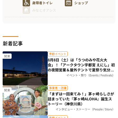
身障者トイレ
ショップ
みなとオアシス
新着記事
季節イベント
関東
8月8日（土）は「うつのみや花火大
会」！「アークタウン宇都宮 えにし」初
の夜間営業＆屋外テントで夏祭り気分を
楽しもう（栃木県）
イベント・祭り（Events / Festivals）
事業者・店舗
関東
「まずは一回来てみ！」茅ヶ崎らしさが
詰まっていた『茅ヶ崎ALOHA』誕生ス
トーリー（神奈川県）
インタビュー・ストーリー（People / Story）
季節イベント