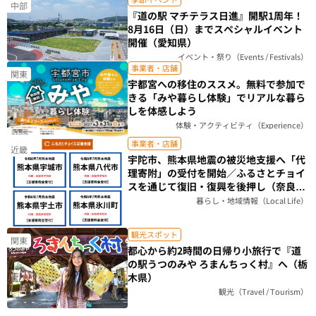
中部
『道の駅 マチテラス日進』開駅1周年！
8月16日（日）までスペシャルイベント
開催（愛知県）
イベント・祭り（Events / Festivals）
事業者・店舗
関東
宇都宮への移住のススメ。無料で参加で
きる「みや暮らし体験」でリアルな暮ら
しを体感しよう
体験・アクティビティ（Experience）
事業者・店舗
近畿
宇陀市、熊本県地震の被災地支援へ「代
理寄附」の受付を開始／ふるさとチョイ
スを通じて復旧・復興を後押し（奈良
県）
暮らし・地域情報（Local Life）
観光スポット
関東
都心から約2時間の日帰り小旅行で『道
の駅うつのみや ろまんちっく村』へ（栃
木県）
観光（Travel / Tourism）