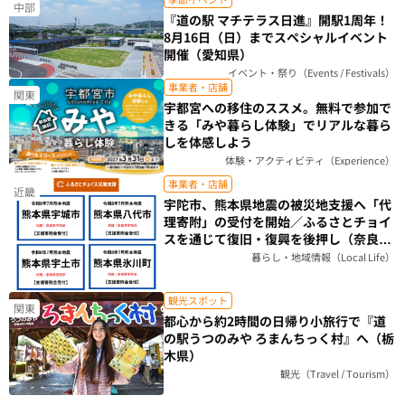
中部
『道の駅 マチテラス日進』開駅1周年！
8月16日（日）までスペシャルイベント
開催（愛知県）
イベント・祭り（Events / Festivals）
事業者・店舗
関東
宇都宮への移住のススメ。無料で参加で
きる「みや暮らし体験」でリアルな暮ら
しを体感しよう
体験・アクティビティ（Experience）
事業者・店舗
近畿
宇陀市、熊本県地震の被災地支援へ「代
理寄附」の受付を開始／ふるさとチョイ
スを通じて復旧・復興を後押し（奈良
県）
暮らし・地域情報（Local Life）
観光スポット
関東
都心から約2時間の日帰り小旅行で『道
の駅うつのみや ろまんちっく村』へ（栃
木県）
観光（Travel / Tourism）