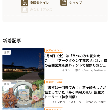
身障者トイレ
ショップ
みなとオアシス
新着記事
季節イベント
関東
8月8日（土）は「うつのみや花火大
会」！「アークタウン宇都宮 えにし」初
の夜間営業＆屋外テントで夏祭り気分を
楽しもう（栃木県）
イベント・祭り（Events / Festivals）
事業者・店舗
関東
「まずは一回来てみ！」茅ヶ崎らしさが
詰まっていた『茅ヶ崎ALOHA』誕生ス
トーリー（神奈川県）
インタビュー・ストーリー（People / Story）
季節イベント