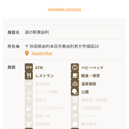
wikimedia commons
道の駅東由利
施設名
〒 秋田県由利本荘市東由利老方字畑田28
所在地
Google Map
ATM
ベビーベッド
施設
レストラン
軽食・喫茶
宿泊施設
温泉施設
キャンプ場等
公園
展望台
美術館・博物館
ガソリンスタンド
EV充電施設
無線LAN
シャワー
体験施設
観光案内