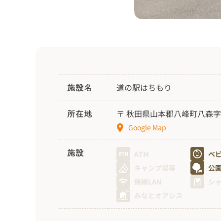
道の駅はちもり
施設名
〒 秋田県山本郡八峰町八森字乙
所在地
Google Map
施設
ATM
ベ
キャンプ場等
公
無線LAN
シ
みなとオアシス