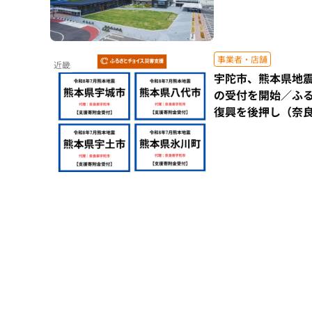
事業者・店舗
近畿
宇陀市、熊本県地
の受付を開始／ふ
復興を後押し（奈