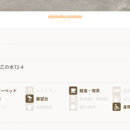
wikimedia commons
の水72-4
ビーベッド
レストラン
軽食・喫茶
宿
園
展望台
美術館・博物館
ガ
ャワー
体験施設
観光案内
身