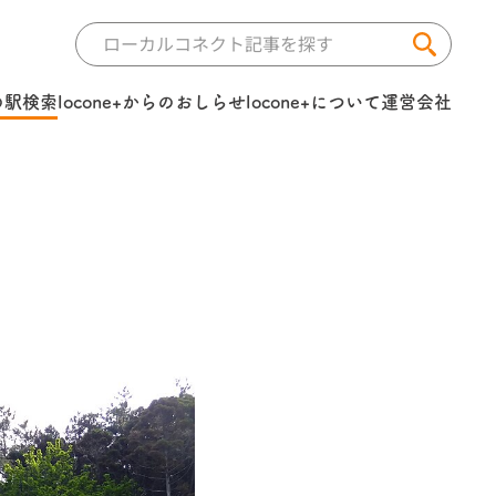
の駅検索
locone+からのおしらせ
locone+について
運営会社