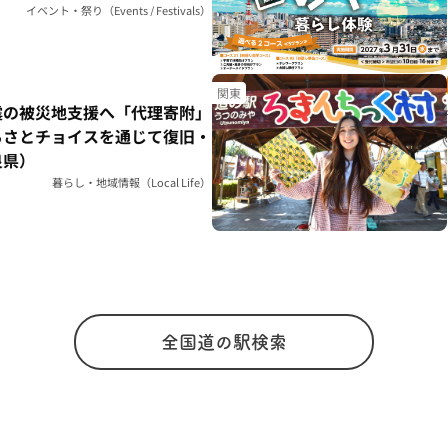
イベント・祭り（Events / Festivals）
関東
震の被災地支援へ「代理寄附」
るさとチョイスを通じて復旧・
良県）
暮らし・地域情報（Local Life）
全国道の駅検索