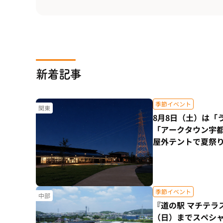
新着記事
季節イベント
関東
8月8日（土）は「
「アークタウン宇都
屋外テントで夏祭
季節イベント
中部
『道の駅 マチテラ
（日）までスペシ