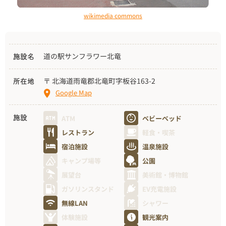
wikimedia commons
道の駅サンフラワー北竜
施設名
〒 北海道雨竜郡北竜町字板谷163-2
所在地
Google Map
ATM
ベビーベッド
施設
レストラン
軽食・喫茶
宿泊施設
温泉施設
キャンプ場等
公園
展望台
美術館・博物館
ガソリンスタンド
EV充電施設
無線LAN
シャワー
体験施設
観光案内