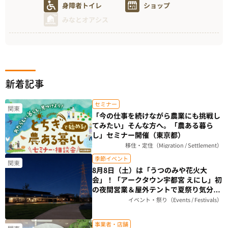
身障者トイレ
ショップ
みなとオアシス
新着記事
セミナー
関東
「今の仕事を続けながら農業にも挑戦し
てみたい」そんな方へ。「農ある暮ら
し」セミナー開催（東京都）
移住・定住（Migration / Settlement）
季節イベント
関東
8月8日（土）は「うつのみや花火大
会」！「アークタウン宇都宮 えにし」初
の夜間営業＆屋外テントで夏祭り気分を
楽しもう（栃木県）
イベント・祭り（Events / Festivals）
事業者・店舗