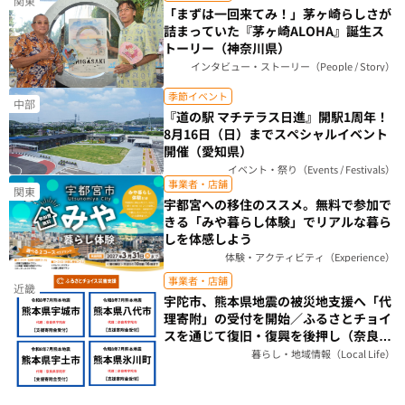
関東
「まずは一回来てみ！」茅ヶ崎らしさが
詰まっていた『茅ヶ崎ALOHA』誕生ス
トーリー（神奈川県）
インタビュー・ストーリー（People / Story）
季節イベント
中部
『道の駅 マチテラス日進』開駅1周年！
8月16日（日）までスペシャルイベント
開催（愛知県）
イベント・祭り（Events / Festivals）
事業者・店舗
関東
宇都宮への移住のススメ。無料で参加で
きる「みや暮らし体験」でリアルな暮ら
しを体感しよう
体験・アクティビティ（Experience）
事業者・店舗
近畿
宇陀市、熊本県地震の被災地支援へ「代
理寄附」の受付を開始／ふるさとチョイ
スを通じて復旧・復興を後押し（奈良
県）
暮らし・地域情報（Local Life）