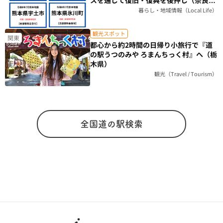
スを通じて復旧・復興を後押し（奈良
県）
暮らし・地域情報（Local Life）
観光スポット
関東
都心から約2時間の日帰り小旅行で『道
の駅うつのみや ろまんちっく村』へ（栃
木県）
観光（Travel / Tourism）
全国道の駅検索