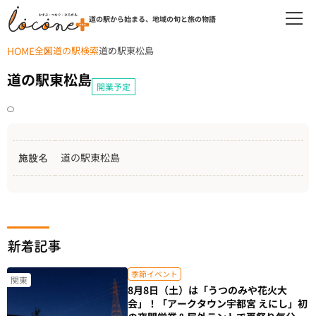
道の駅から始まる、地域の旬と旅の物語
HOME
全国道の駅検索
道の駅東松島
道の駅東松島
開業予定
道の駅東松島
施設名
新着記事
季節イベント
関東
8月8日（土）は「うつのみや花火大
会」！「アークタウン宇都宮 えにし」初