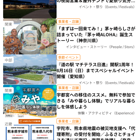
の夜間営業＆屋外テントで夏祭り気分を
楽しもう（栃木県）
イベント・祭り（Events / Festivals）
事業者・店舗
関東
「まずは一回来てみ！」茅ヶ崎らしさが
詰まっていた『茅ヶ崎ALOHA』誕生ス
トーリー（神奈川県）
インタビュー・ストーリー（People / Story）
季節イベント
中部
『道の駅 マチテラス日進』開駅1周年！
8月16日（日）までスペシャルイベント
開催（愛知県）
イベント・祭り（Events / Festivals）
事業者・店舗
関東
宇都宮への移住のススメ。無料で参加で
きる「みや暮らし体験」でリアルな暮ら
しを体感しよう
体験・アクティビティ（Experience）
事業者・店舗
近畿
宇陀市、熊本県地震の被災地支援へ「代
理寄附」の受付を開始／ふるさとチョイ