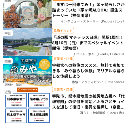
関東
「まずは一回来てみ！」茅ヶ崎らしさが
詰まっていた『茅ヶ崎ALOHA』誕生ス
トーリー（神奈川県）
インタビュー・ストーリー（People / Story）
季節イベント
中部
『道の駅 マチテラス日進』開駅1周年！
8月16日（日）までスペシャルイベント
開催（愛知県）
イベント・祭り（Events / Festivals）
事業者・店舗
関東
宇都宮への移住のススメ。無料で参加で
きる「みや暮らし体験」でリアルな暮ら
しを体感しよう
体験・アクティビティ（Experience）
事業者・店舗
近畿
宇陀市、熊本県地震の被災地支援へ「代
理寄附」の受付を開始／ふるさとチョイ
スを通じて復旧・復興を後押し（奈良
県）
暮らし・地域情報（Local Life）