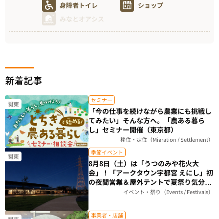
身障者トイレ
ショップ
みなとオアシス
新着記事
セミナー
関東
「今の仕事を続けながら農業にも挑戦し
てみたい」そんな方へ。「農ある暮ら
し」セミナー開催（東京都）
移住・定住（Migration / Settlement）
季節イベント
関東
8月8日（土）は「うつのみや花火大
会」！「アークタウン宇都宮 えにし」初
の夜間営業＆屋外テントで夏祭り気分を
楽しもう（栃木県）
イベント・祭り（Events / Festivals）
事業者・店舗