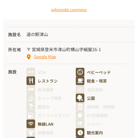
wikimedia commons
道の駅津山
施設名
〒 宮城県登米市津山町横山字細屋26-1
所在地
Google Map
ATM
ベビーベッド
施設
レストラン
軽食・喫茶
宿泊施設
温泉施設
キャンプ場等
公園
展望台
美術館・博物館
ガソリンスタンド
EV充電施設
無線LAN
シャワー
体験施設
観光案内