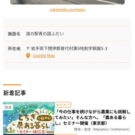
wikimedia commons
道の駅青の国ふだい
施設名
〒 岩手県下閉伊郡普代村第9地割字銅屋5-3
所在地
Google Map
新着記事
セミナー
関東
「今の仕事を続けながら農業にも挑戦し
てみたい」そんな方へ。「農ある暮ら
し」セミナー開催（東京都）
移住・定住（Migration / Settlement）