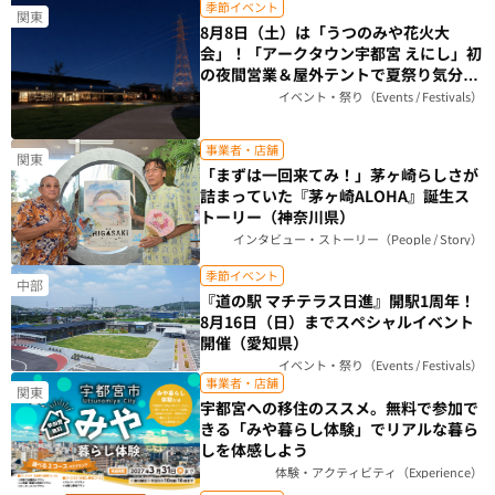
季節イベント
関東
8月8日（土）は「うつのみや花火大
会」！「アークタウン宇都宮 えにし」初
の夜間営業＆屋外テントで夏祭り気分を
楽しもう（栃木県）
イベント・祭り（Events / Festivals）
事業者・店舗
関東
「まずは一回来てみ！」茅ヶ崎らしさが
詰まっていた『茅ヶ崎ALOHA』誕生ス
トーリー（神奈川県）
インタビュー・ストーリー（People / Story）
季節イベント
中部
『道の駅 マチテラス日進』開駅1周年！
8月16日（日）までスペシャルイベント
開催（愛知県）
イベント・祭り（Events / Festivals）
事業者・店舗
関東
宇都宮への移住のススメ。無料で参加で
きる「みや暮らし体験」でリアルな暮ら
しを体感しよう
体験・アクティビティ（Experience）