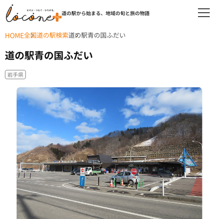
道の駅から始まる、地域の旬と旅の物語
HOME
全国道の駅検索
道の駅青の国ふだい
道の駅青の国ふだい
岩手県