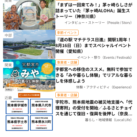
関東
「まずは一回来てみ！」茅ヶ崎らしさが
詰まっていた『茅ヶ崎ALOHA』誕生ス
トーリー（神奈川県）
インタビュー・ストーリー（People / Story）
季節イベント
中部
『道の駅 マチテラス日進』開駅1周年！
8月16日（日）までスペシャルイベント
開催（愛知県）
イベント・祭り（Events / Festivals）
事業者・店舗
関東
宇都宮への移住のススメ。無料で参加で
きる「みや暮らし体験」でリアルな暮ら
しを体感しよう
体験・アクティビティ（Experience）
事業者・店舗
近畿
宇陀市、熊本県地震の被災地支援へ「代
理寄附」の受付を開始／ふるさとチョイ
スを通じて復旧・復興を後押し（奈良
県）
暮らし・地域情報（Local Life）