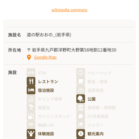
wikimedia commons
道の駅おおの_(岩手県)
施設名
〒 岩手県九戸郡洋野町大野第58地割12番地30
所在地
Google Map
ATM
ベビーベッド
施設
レストラン
軽食・喫茶
宿泊施設
温泉施設
キャンプ場等
公園
展望台
美術館・博物館
ガソリンスタンド
EV充電施設
無線LAN
シャワー
体験施設
観光案内