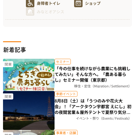
身障者トイレ
ショップ
みなとオアシス
新着記事
セミナー
関東
「今の仕事を続けながら農業にも挑戦し
てみたい」そんな方へ。「農ある暮ら
し」セミナー開催（東京都）
移住・定住（Migration / Settlement）
季節イベント
関東
8月8日（土）は「うつのみや花火大
会」！「アークタウン宇都宮 えにし」初
の夜間営業＆屋外テントで夏祭り気分を
楽しもう（栃木県）
イベント・祭り（Events / Festivals）
事業者・店舗