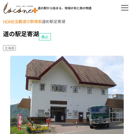
道の駅から始まる、地域の旬と旅の物語
HOME
全国道の駅検索
道の駅足寄湖
道の駅足寄湖
廃止
北海道