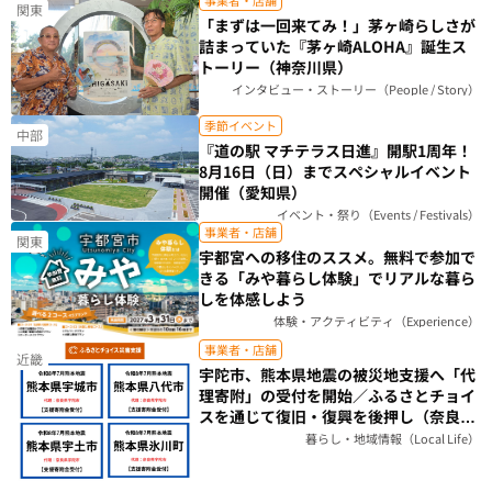
関東
「まずは一回来てみ！」茅ヶ崎らしさが
詰まっていた『茅ヶ崎ALOHA』誕生ス
トーリー（神奈川県）
インタビュー・ストーリー（People / Story）
季節イベント
中部
『道の駅 マチテラス日進』開駅1周年！
8月16日（日）までスペシャルイベント
開催（愛知県）
イベント・祭り（Events / Festivals）
事業者・店舗
関東
宇都宮への移住のススメ。無料で参加で
きる「みや暮らし体験」でリアルな暮ら
しを体感しよう
体験・アクティビティ（Experience）
事業者・店舗
近畿
宇陀市、熊本県地震の被災地支援へ「代
理寄附」の受付を開始／ふるさとチョイ
スを通じて復旧・復興を後押し（奈良
県）
暮らし・地域情報（Local Life）