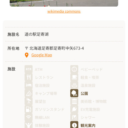
wikimedia commons
道の駅足寄湖
施設名
〒 北海道足寄郡足寄町中矢673-4
所在地
Google Map
ATM
ベビーベッド
施設
レストラン
軽食・喫茶
宿泊施設
温泉施設
キャンプ場等
公園
展望台
美術館・博物館
ガソリンスタンド
EV充電施設
無線LAN
シャワー
体験施設
観光案内