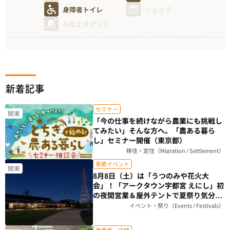
身障者トイレ
ショップ
みなとオアシス
新着記事
セミナー
関東
「今の仕事を続けながら農業にも挑戦し
てみたい」そんな方へ。「農ある暮ら
し」セミナー開催（東京都）
移住・定住（Migration / Settlement）
季節イベント
関東
8月8日（土）は「うつのみや花火大
会」！「アークタウン宇都宮 えにし」初
の夜間営業＆屋外テントで夏祭り気分を
楽しもう（栃木県）
イベント・祭り（Events / Festivals）
事業者・店舗