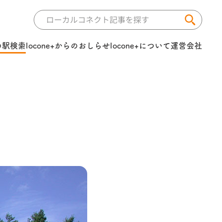
の駅検索
locone+からのおしらせ
locone+について
運営会社