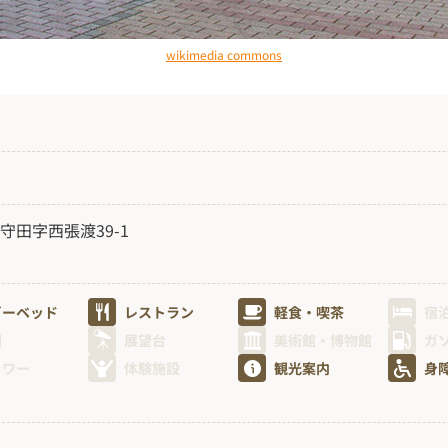
wikimedia commons
守田字西張渡39-1
ビーベッド
レストラン
軽食・喫茶
宿
園
展望台
美術館・博物館
ガ
ャワー
体験施設
観光案内
身