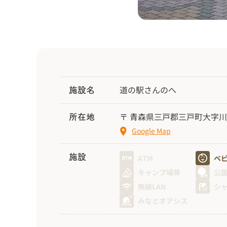
道の駅さんのへ
施設名
〒 青森県三戸郡三戸町大字川
所在地
Google Map
施設
ATM
ベ
キャンプ場等
公
無線LAN
シ
みなとオアシス