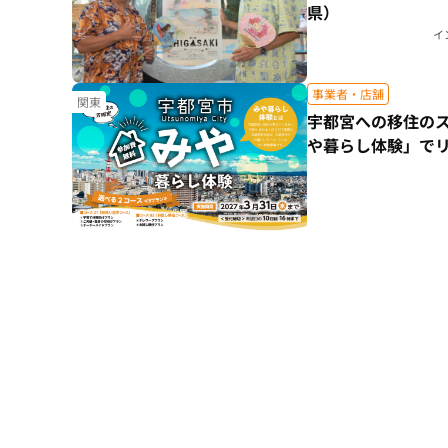
県）
イ
事業者・店舗
関東
宇都宮への移住の
や暮らし体験」で