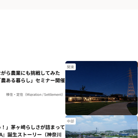
関東
ながら農業にも挑戦してみた
「農ある暮らし」セミナー開催
移住・定住（Migration / Settlement）
中部
み！」茅ヶ崎らしさが詰まって
HA』誕生ストーリー（神奈川