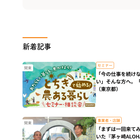
新着記事
セミナー
関東
「今の仕事を続け
い」そんな方へ。
（東京都）
事業者・店舗
関東
「まずは一回来て
いた『茅ヶ崎ALO