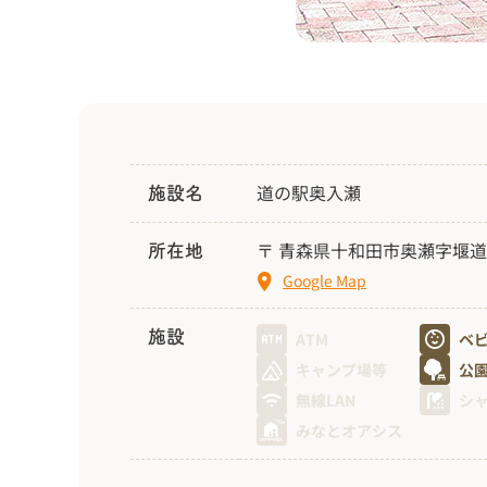
道の駅奥入瀬
施設名
〒 青森県十和田市奥瀬字堰道3
所在地
Google Map
施設
ATM
ベ
キャンプ場等
公
無線LAN
シ
みなとオアシス