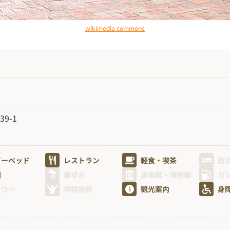
wikimedia commons
9-1
ビーベッド
レストラン
軽食・喫茶
宿
園
展望台
美術館・博物館
ガ
ャワー
体験施設
観光案内
身