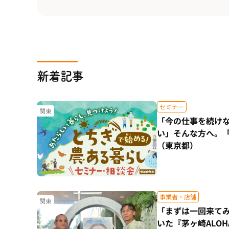
新着記事
セミナー
関東
「今の仕事を続け
い」そんな方へ。
（東京都）
事業者・店舗
関東
「まずは一回来て
いた『茅ヶ崎ALO