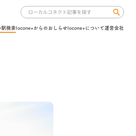
の駅検索
locone+からのおしらせ
locone+について
運営会社