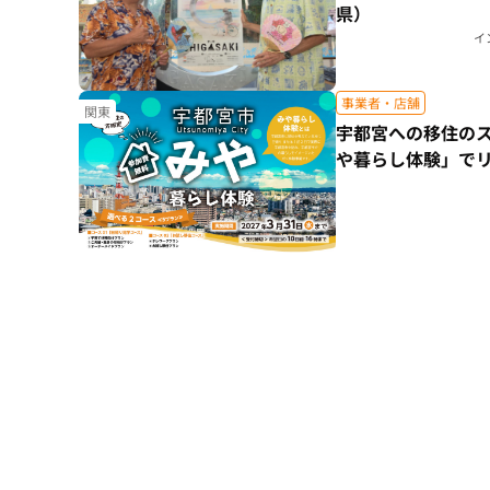
県）
イ
事業者・店舗
関東
宇都宮への移住の
や暮らし体験」で