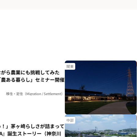
関東
ながら農業にも挑戦してみた
「農ある暮らし」セミナー開催
移住・定住（Migration / Settlement）
中部
み！」茅ヶ崎らしさが詰まって
HA』誕生ストーリー（神奈川